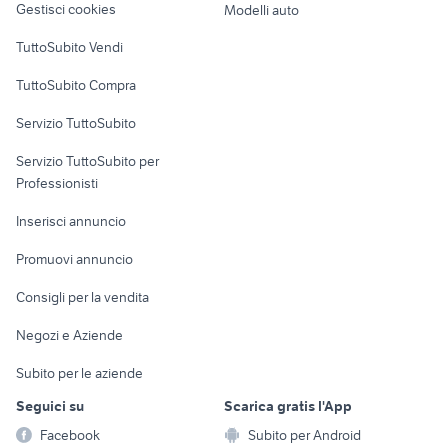
golf 6
toyota corolla
Gestisci cookies
Modelli auto
golf 8 usata
auto cabrio
Case vacanza
TuttoSubito Vendi
nissan silvia
auto usate taranto privati
Uffici e Locali
TuttoSubito Compra
auto Puglia
auto usate reggio emilia
commerciali
auto usate mantova
auto usate chieti
Servizio TuttoSubito
elettronica
per la casa e la
sports e hobby
Servizio TuttoSubito per
persona
Informatica
Animali
Professionisti
Arredamento e
Console e
Accessori per
Casalinghi
Inserisci annuncio
Videogiochi
animali
Elettrodomestici
Promuovi annuncio
Audio/Video
Musica e Film
Giardino e Fai da te
Consigli per la vendita
Fotografia
Libri e Riviste
Abbigliamento e
Negozi e Aziende
Telefonia
Strumenti Musicali
Accessori
Subito per le aziende
Sports
Tutto per i bambini
Seguici su
Scarica gratis l'App
Biciclette
Facebook
Subito per Android