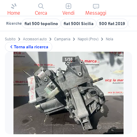
Home
Cerca
Vendi
Messaggi
fiat 500 topolino
fiat 500l Sicilia
500 fiat 2019
fia
Ricerche
Subito
Accessori auto
Campania
Napoli (Prov)
Nola
Torna alla ricerca
1/10