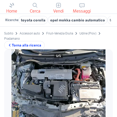
Home
Cerca
Vendi
Messaggi
toyota corolla
opel mokka cambio automatico
toyo
Ricerche
Subito
Accessori auto
Friuli-Venezia Giulia
Udine (Prov)
Pradamano
Torna alla ricerca
1/1