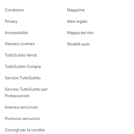
schiera
lavoro
Accessori Moto
cambio 147 auto
auto cambio automatico diesel
Condizioni
Magazine
Terreni e rustici
Attrezzature di
auto hybride
auris 2016 auto
Nautica
lavoro
Privacy
Idee regalo
Garage e box
fiat 131 cambio auto
auto toyota toyota gr86 coupe
Caravan e Camper
Accessibilità
Mappa del sito
cambio frontera accessori auto
toyota auris 2018 accessori auto
Loft, mansarde e
Veicoli commerciali
altro
auto usate reggio emilia
auto usate pescara
Gestisci cookies
Modelli auto
ford mondeo
auto Puglia
Case vacanza
TuttoSubito Vendi
suzuki jimny diesel
auto usate taranto privati
Uffici e Locali
TuttoSubito Compra
auto usate chieti
golf 8 usata
commerciali
renault captur usata sicilia
auto usate barrafranca
Servizio TuttoSubito
elettronica
per la casa e la
sports e hobby
Servizio TuttoSubito per
persona
Informatica
Animali
Professionisti
Arredamento e
Console e
Accessori per
Casalinghi
Inserisci annuncio
Videogiochi
animali
Elettrodomestici
Promuovi annuncio
Audio/Video
Musica e Film
Giardino e Fai da te
Consigli per la vendita
Fotografia
Libri e Riviste