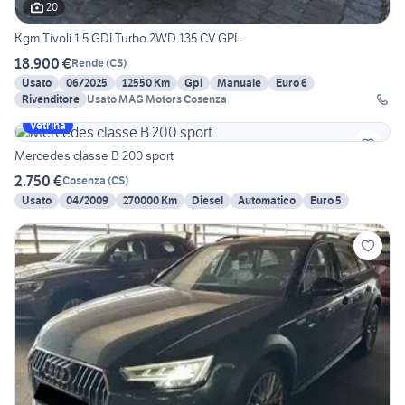
20
Kgm Tivoli 1.5 GDI Turbo 2WD 135 CV GPL
18.900 €
Rende
(
CS
)
Usato
06/2025
12550 Km
Gpl
Manuale
Euro 6
Rivenditore
Usato MAG Motors Cosenza
Vetrina
Mercedes classe B 200 sport
2.750 €
Cosenza
(
CS
)
Usato
04/2009
270000 Km
Diesel
Automatico
Euro 5