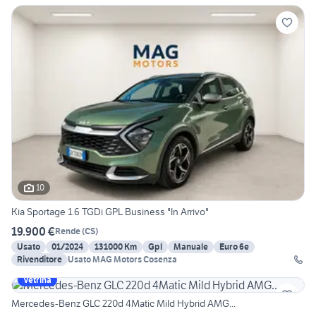
10
Kia Sportage 1.6 TGDi GPL Business "In Arrivo"
19.900 €
Rende
(
CS
)
Usato
01/2024
131000 Km
Gpl
Manuale
Euro 6e
Rivenditore
Usato MAG Motors Cosenza
Vetrina
Mercedes-Benz GLC 220d 4Matic Mild Hybrid AMG...