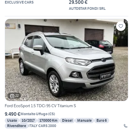
29.500 €
EXCLUSIVE CARS
AUTOSTAR FONDI SRL
22
Ford EcoSport 1.5 TDCi 95 CV Titanium S
9.490 €
Montalto Uffugo
(
CS
)
Usato
10/2017
170000 Km
Diesel
Manuale
Euro 6
Rivenditore
ITALY CARS 2000