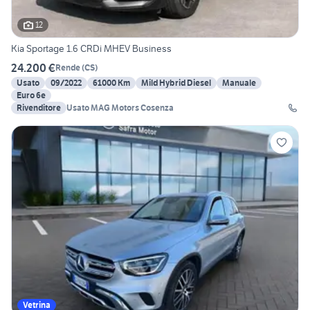
12
Kia Sportage 1.6 CRDi MHEV Business
24.200 €
Rende
(
CS
)
Usato
09/2022
61000 Km
Mild Hybrid Diesel
Manuale
Euro 6e
Rivenditore
Usato MAG Motors Cosenza
Vetrina