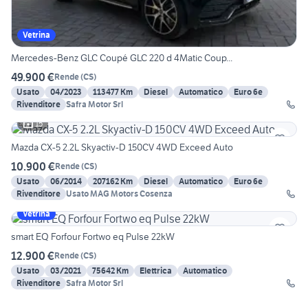
Vetrina
Mercedes-Benz GLC Coupé GLC 220 d 4Matic Coup...
49.900 €
Rende
(
CS
)
Usato
04/2023
113477 Km
Diesel
Automatico
Euro 6e
Rivenditore
Safra Motor Srl
15
Mazda CX-5 2.2L Skyactiv-D 150CV 4WD Exceed Auto
10.900 €
Rende
(
CS
)
Usato
06/2014
207162 Km
Diesel
Automatico
Euro 6e
Rivenditore
Usato MAG Motors Cosenza
Vetrina
smart EQ Forfour Fortwo eq Pulse 22kW
12.900 €
Rende
(
CS
)
Usato
03/2021
75642 Km
Elettrica
Automatico
Rivenditore
Safra Motor Srl