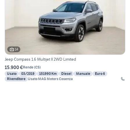
14
Jeep Compass 1.6 Multijet II 2WD Limited
15.900 €
Rende
(
CS
)
Usato
03/2019
151990 Km
Diesel
Manuale
Euro 6
Rivenditore
Usato MAG Motors Cosenza