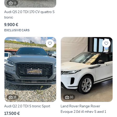
13
Audi Q5 2.0 TDI 170 CV quattro S
tronic
9.900 €
EXCLUSIVE CARS
16
30
Audi Q2 2.0 TDI S tronic Sport
Land Rover Range Rover
Evoque 2.0d i4 mhev S awd 1
17.500 €