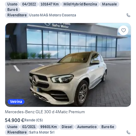
Usato
04/2022
101647 Km
Mild Hybrid Benzina
Manuale
Euro 6
Rivenditore
Usato MAG Motors Cosenza
Vetrina
Mercedes-Benz GLE 300 d 4Matic Premium
54.900 €
Rende
(
CS
)
Usato
02/2021
99601 Km
Diesel
Automatico
Euro 6e
Rivenditore
Safra Motor Srl