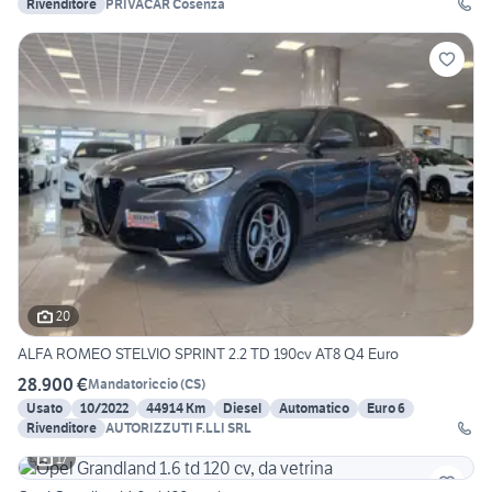
Rivenditore
PRIVACAR Cosenza
20
ALFA ROMEO STELVIO SPRINT 2.2 TD 190cv AT8 Q4 Euro
28.900 €
Mandatoriccio
(
CS
)
Usato
10/2022
44914 Km
Diesel
Automatico
Euro 6
Rivenditore
AUTORIZZUTI F.LLI SRL
17