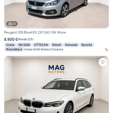
16
Peugeot 308 BlueHDi 130 S&S SW Allure
8.900 €
Rende
(
CS
)
Usato
09/2018
177742 Km
Diesel
Manuale
Euro 6e
Rivenditore
Usato MAG Motors Cosenza