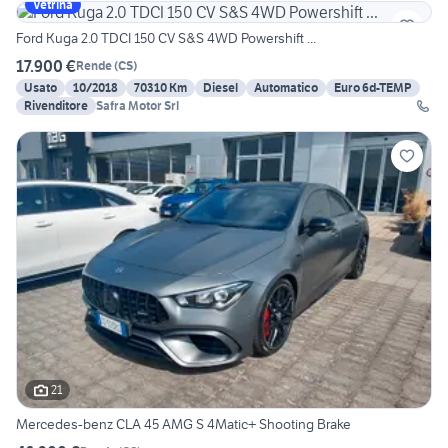
Vetrina
Ford Kuga 2.0 TDCI 150 CV S&S 4WD Powershift ...
17.900 €
Rende
(
CS
)
Usato
10/2018
70310 Km
Diesel
Automatico
Euro 6d-TEMP
Rivenditore
Safra Motor Srl
21
Mercedes-benz CLA 45 AMG S 4Matic+ Shooting Brake