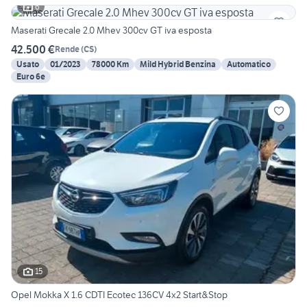
6
Maserati Grecale 2.0 Mhev 300cv GT iva esposta
42.500 €
Rende
(
CS
)
Usato
01/2023
78000 Km
Mild Hybrid Benzina
Automatico
Euro 6e
15
Opel Mokka X 1.6 CDTI Ecotec 136CV 4x2 Start&Stop