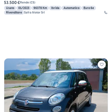
53.500 €
Rende
(
CS
)
Usato
01/2023
96378 Km
Ibrida
Automatico
Euro 6e
Rivenditore
Safra Motor Srl