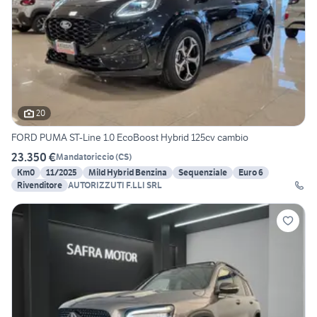
20
FORD PUMA ST-Line 1.0 EcoBoost Hybrid 125cv cambio
23.350 €
Mandatoriccio
(
CS
)
Km0
11/2025
Mild Hybrid Benzina
Sequenziale
Euro 6
Rivenditore
AUTORIZZUTI F.LLI SRL