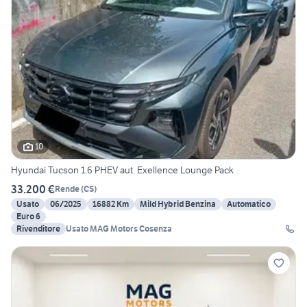
10
Hyundai Tucson 1.6 PHEV aut. Exellence Lounge Pack
33.200 €
Rende
(
CS
)
Usato
06/2025
16882 Km
Mild Hybrid Benzina
Automatico
Euro 6
Rivenditore
Usato MAG Motors Cosenza