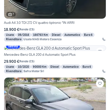
7
Audi A4 3.0 TDI 272 CV quattro tiptronic "IN ARRI
18.900 €
Rende
(
CS
)
Usato
09/2016
166763 Km
Diesel
Automatico
Euro 6
Rivenditore
Usato MAG Motors Cosenza
Vetrina
Mercedes-Benz GLA 200 d Automatic Sport Plus
29.900 €
Rende
(
CS
)
Usato
10/2020
90000 Km
Diesel
Automatico
Euro 6
Rivenditore
Safra Motor Srl