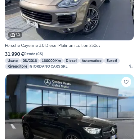
30
Porsche Cayenne 3.0 Diesel Platinum Edition 250cv
31.990 €
Rende
(
CS
)
Usato
08/2016
160000 Km
Diesel
Automatico
Euro 6
Rivenditore
GIORDANO CARS SRL