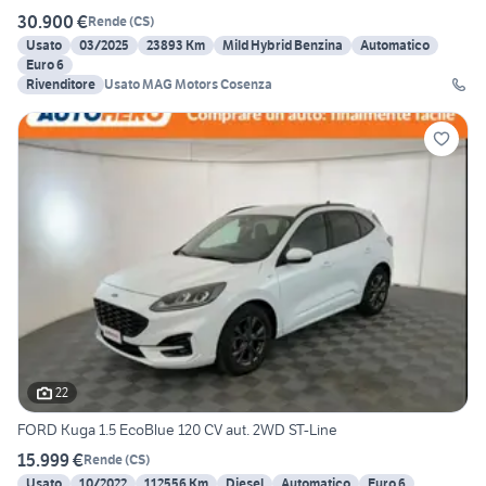
30.900 €
Rende
(
CS
)
Usato
03/2025
23893 Km
Mild Hybrid Benzina
Automatico
Euro 6
Rivenditore
Usato MAG Motors Cosenza
22
FORD Kuga 1.5 EcoBlue 120 CV aut. 2WD ST-Line
15.999 €
Rende
(
CS
)
Usato
10/2022
112556 Km
Diesel
Automatico
Euro 6