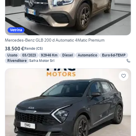
Vetrina
Mercedes-Benz GLB 200 d Automatic 4Matic Premium
38.500 €
Rende
(
CS
)
Usato
03/2023
92946 Km
Diesel
Automatico
Euro 6d-TEMP
Rivenditore
Safra Motor Srl