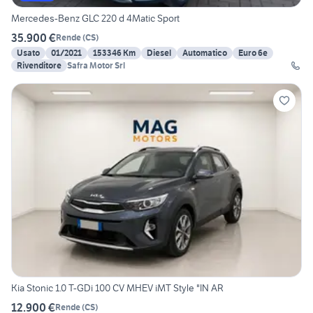
Mercedes-Benz GLC 220 d 4Matic Sport
35.900 €
Rende
(
CS
)
Usato
01/2021
153346 Km
Diesel
Automatico
Euro 6e
Rivenditore
Safra Motor Srl
Kia Stonic 1.0 T-GDi 100 CV MHEV iMT Style "IN AR
12.900 €
Rende
(
CS
)