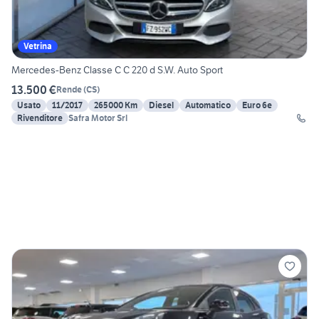
Vetrina
Mercedes-Benz Classe C C 220 d S.W. Auto Sport
13.500 €
Rende
(
CS
)
Usato
11/2017
265000 Km
Diesel
Automatico
Euro 6e
Rivenditore
Safra Motor Srl