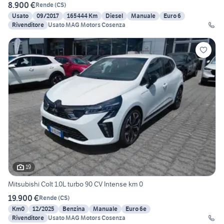
8.900 €
Rende
(
CS
)
Usato
09/2017
165444 Km
Diesel
Manuale
Euro 6
Rivenditore
Usato MAG Motors Cosenza
19
Mitsubishi Colt 1.0L turbo 90 CV Intense km 0
19.900 €
Rende
(
CS
)
Km0
12/2025
Benzina
Manuale
Euro 6e
Rivenditore
Usato MAG Motors Cosenza