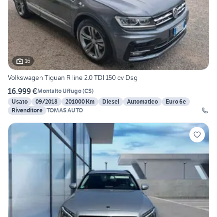
16
Volkswagen Tiguan R line 2.0 TDI 150 cv Dsg
16.999 €
Montalto Uffugo
(
CS
)
Usato
09/2018
201000 Km
Diesel
Automatico
Euro 6e
Rivenditore
TOMAS AUTO