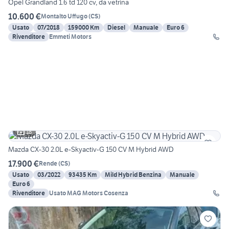
Opel Grandland 1.6 td 120 cv, da vetrina
10.600 €
Montalto Uffugo
(
CS
)
Usato
07/2018
159000 Km
Diesel
Manuale
Euro 6
Rivenditore
Emmeti Motors
18
Mazda CX-30 2.0L e-Skyactiv-G 150 CV M Hybrid AWD
17.900 €
Rende
(
CS
)
Usato
03/2022
93435 Km
Mild Hybrid Benzina
Manuale
Euro 6
Rivenditore
Usato MAG Motors Cosenza