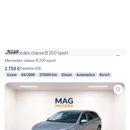
6
Mercedes classe B 200 sport
2.750 €
Cosenza
(
CS
)
Usato
04/2009
270000 Km
Diesel
Automatico
Euro 5