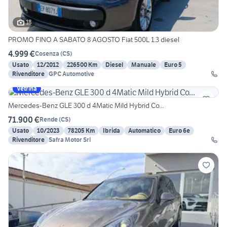
18
PROMO FINO A SABATO 8 AGOSTO Fiat 500L 1.3 diesel
4.999 €
Cosenza
(
CS
)
Usato
12/2012
226500 Km
Diesel
Manuale
Euro 5
Rivenditore
GPC Automotive
Vetrina
Mercedes-Benz GLE 300 d 4Matic Mild Hybrid Co...
71.900 €
Rende
(
CS
)
Usato
10/2023
78205 Km
Ibrida
Automatico
Euro 6e
Rivenditore
Safra Motor Srl