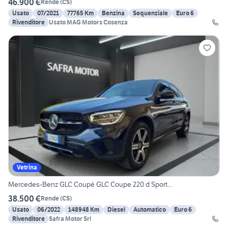
46.900 €
Rende
(
CS
)
Usato
07/2021
77765 Km
Benzina
Sequenziale
Euro 6
Rivenditore
Usato MAG Motors Cosenza
Vetrina
Mercedes-Benz GLC Coupé GLC Coupe 220 d Sport...
38.500 €
Rende
(
CS
)
Usato
06/2022
148948 Km
Diesel
Automatico
Euro 6
Rivenditore
Safra Motor Srl