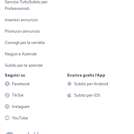
Servizio TuttoSubito per
persona
Informatica
Animali
Professionisti
Arredamento e
Console e
Accessori per
Casalinghi
Inserisci annuncio
Videogiochi
animali
Elettrodomestici
Promuovi annuncio
Audio/Video
Musica e Film
Giardino e Fai da te
Consigli per la vendita
Fotografia
Libri e Riviste
Abbigliamento e
Negozi e Aziende
Telefonia
Strumenti Musicali
Accessori
Subito per le aziende
Sports
Tutto per i bambini
Seguici su
Scarica gratis l'App
Biciclette
Facebook
Subito per Android
Collezionismo
TikTok
Subito per iOS
Instagram
YouTube