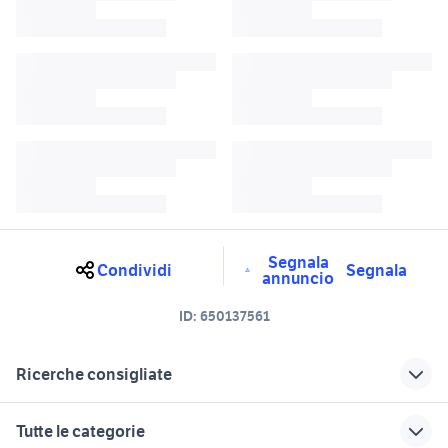
Segnala
Condividi
Segnala
annuncio
ID:
650137561
Ricerche consigliate
autoradio bmw e90
bmw e90 Marche
Tutte le categorie
motore bmw 320d e90
bmw e90 m sport