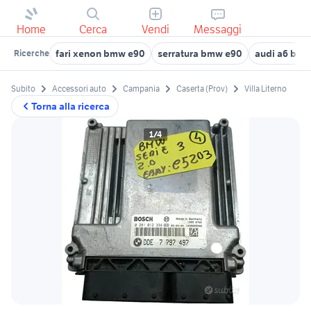
Home
Cerca
Vendi
Messaggi
fari xenon bmw e90
serratura bmw e90
audi a6 berl
Ricerche
Subito
Accessori auto
Campania
Caserta (Prov)
Villa Literno
Torna alla ricerca
1/4