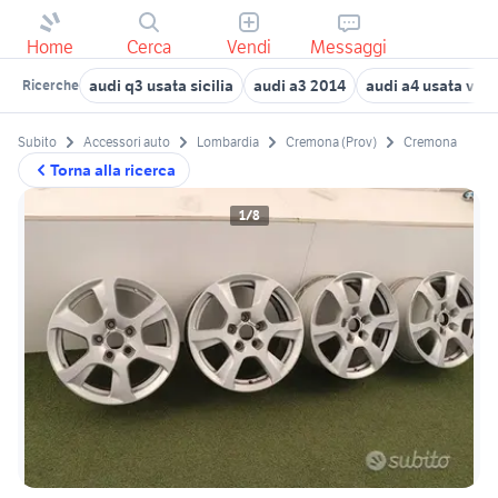
Home
Cerca
Vendi
Messaggi
audi q3 usata sicilia
audi a3 2014
audi a4 usata vic
Ricerche
Subito
Accessori auto
Lombardia
Cremona (Prov)
Cremona
Torna alla ricerca
1/8