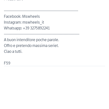
-------------------------------------------------------------
Facebook: Mswheels
Instagram: mswheels_it
Whatsapp: +39 3275892241
--------------------------------------------------------------
A buon intenditore poche parole.
Offro e pretendo massima seriet.
Ciao a tutti.
F59