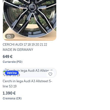
2
CERCHI AUDI 17 18 19 20 21 22
MADE IN GERMANY
649 €
Curtarolo
(
PD
)
Vetrina
Cerchi in lega Audi A3 Allstreet S-
line S3 19
1.390 €
Cremona
(
CR
)