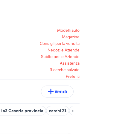
Modelli auto
Magazine
Consigli per la vendita
Negozi e Aziende
Subito per le Aziende
Assistenza
Ricerche salvate
Preferiti
Vendi
i a3 Caserta provincia
cerchi 21
audi q5 Calabria
cerchi 19 m