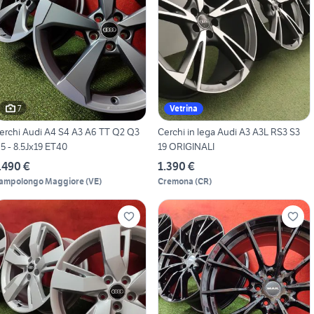
7
Vetrina
erchi Audi A4 S4 A3 A6 TT Q2 Q3
Cerchi in lega Audi A3 A3L RS3 S3
5 - 8.5Jx19 ET40
19 ORIGINALI
.490 €
1.390 €
ampolongo Maggiore
(
VE
)
Cremona
(
CR
)