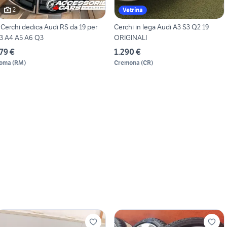
2
Vetrina
 Cerchi dedica Audi RS da 19 per
Cerchi in lega Audi A3 S3 Q2 19
3 A4 A5 A6 Q3
ORIGINALI
79 €
1.290 €
oma
(
RM
)
Cremona
(
CR
)