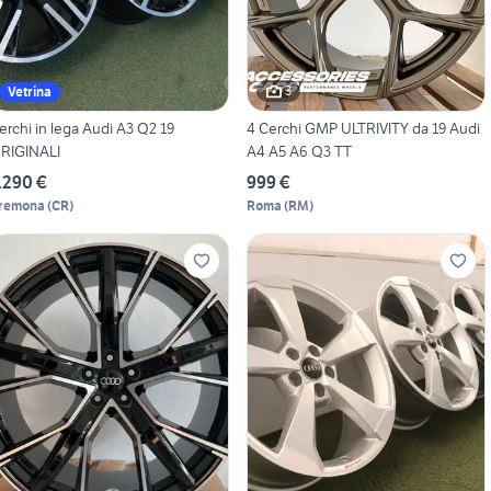
3
Vetrina
erchi in lega Audi A3 Q2 19
4 Cerchi GMP ULTRIVITY da 19 Audi
RIGINALI
A4 A5 A6 Q3 TT
.290 €
999 €
remona
(
CR
)
Roma
(
RM
)