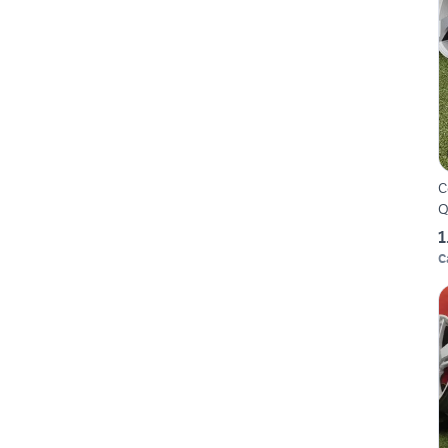
C
Q
1
C