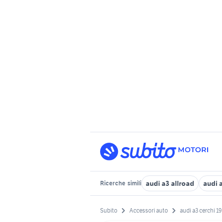
audi a3 allroad
audi 
Ricerche
simili
Subito
Accessori auto
audi a3 cerchi 19