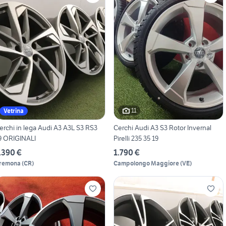
11
Vetrina
erchi in lega Audi A3 A3L S3 RS3
Cerchi Audi A3 S3 Rotor Invernal
9 ORIGINALI
Pirelli 235 35 19
.390 €
1.790 €
remona
(
CR
)
Campolongo Maggiore
(
VE
)