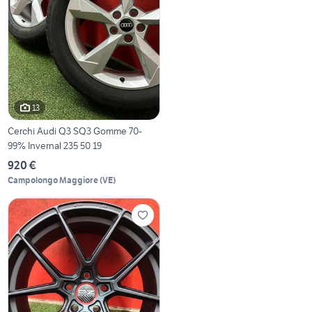
13
Cerchi Audi Q3 SQ3 Gomme 70-
99% Invernal 235 50 19
920 €
Campolongo Maggiore
(
VE
)