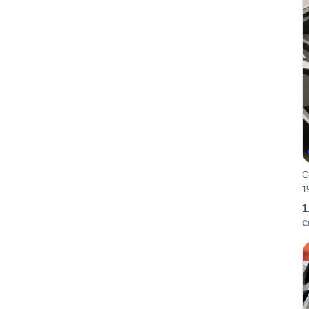
C
1
1
C