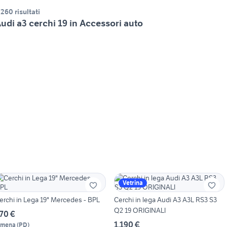
.260 risultati
udi a3 cerchi 19 in Accessori auto
Vetrina
erchi in Lega 19" Mercedes - BPL
Cerchi in lega Audi A3 A3L RS3 S3
Q2 19 ORIGINALI
70 €
1.190 €
imena
(
PD
)