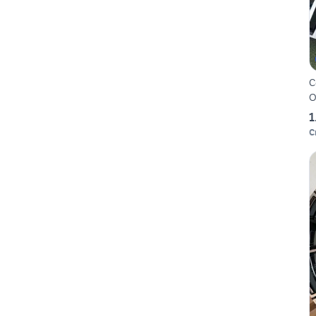
C
O
1
C