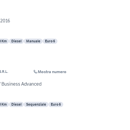
 2016
0 Km
Diesel
Manuale
Euro 6
Mostra numero
.R.L.
W Business Advanced
0 Km
Diesel
Sequenziale
Euro 6