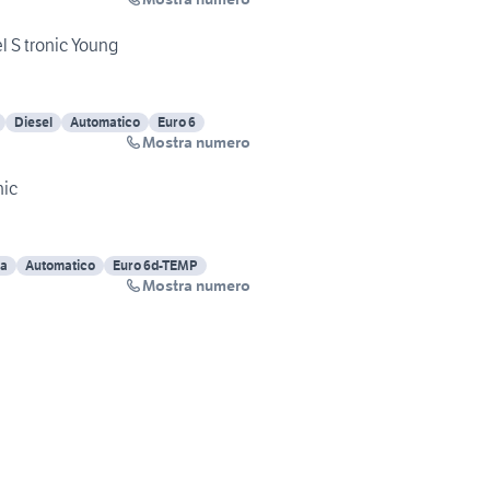
l S tronic Young
Diesel
Automatico
Euro 6
Mostra numero
nic
na
Automatico
Euro 6d-TEMP
Mostra numero