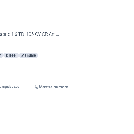
brio 1.6 TDI 105 CV CR Am...
m
Diesel
Manuale
Mostra numero
Campobasso