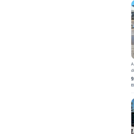
A
d
9
E