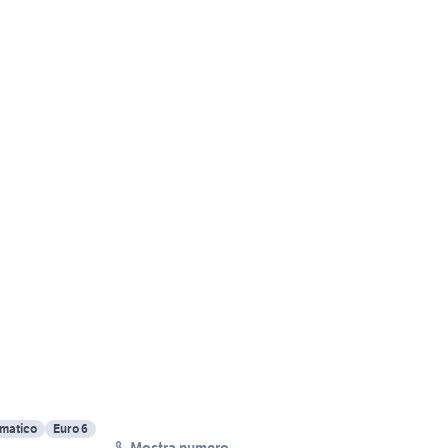
matico
Euro 6
Mostra numero