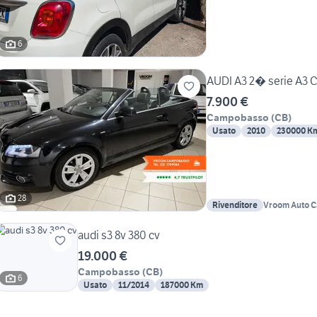
6
AUDI A3 2� serie A3 Ca
7.900 €
Campobasso
(
CB
)
Usato
2010
230000 K
28
Rivenditore
Vroom Auto 
audi s3 8v 380 cv
19.000 €
Campobasso
(
CB
)
6
Usato
11/2014
187000 Km