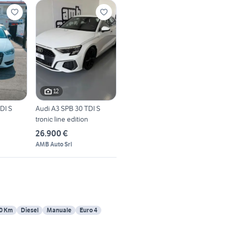
12
DI S
Audi A3 SPB 30 TDI S
tronic line edition
26.900 €
AMB Auto Srl
0 Km
Diesel
Manuale
Euro 4