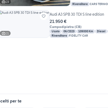
23
Rivenditore
CARS TERMO
Audi A3 SPB 30 TDI S line edition
21.950 €
Campodipietra
(
CB
)
Usato
06/2020
109000 Km
Diesel
21
Rivenditore
FIDELITY CAR
celti per te