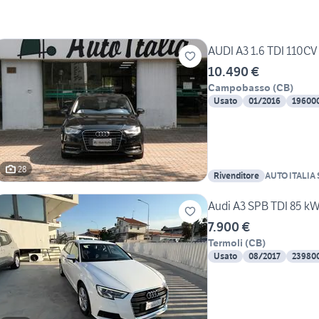
AUDI A3 1.6 TDI 110CV
10.490 €
Campobasso
(
CB
)
Usato
01/2016
19600
28
Rivenditore
AUTO ITALIA S
Audi A3 SPB TDI 85 k
7.900 €
Termoli
(
CB
)
Usato
08/2017
23980