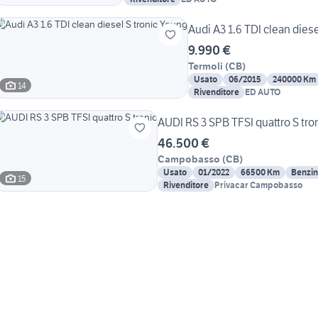
Audi A3 1.6 TDI clean diese
9.990 €
Termoli
(
CB
)
Usato
06/2015
240000 Km
14
Rivenditore
ED AUTO
AUDI RS 3 SPB TFSI quattro S tro
46.500 €
Campobasso
(
CB
)
Usato
01/2022
66500 Km
Benzi
15
Rivenditore
Privacar Campobasso