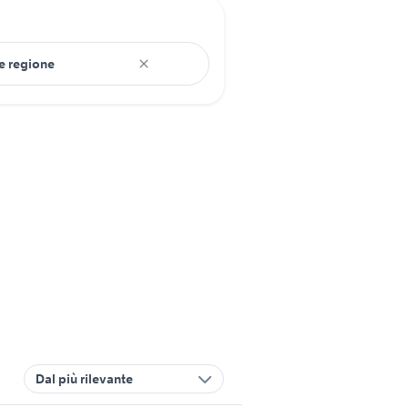
Dal più rilevante