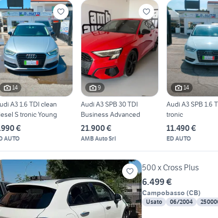
14
9
14
udi A3 1.6 TDI clean
Audi A3 SPB 30 TDI
Audi A3 SPB 1.6 T
iesel S tronic Young
Business Advanced
tronic
.990 €
21.900 €
11.490 €
D AUTO
AMB Auto Srl
ED AUTO
500 x Cross Plus
6.499 €
Campobasso
(
CB
)
Usato
06/2004
25000