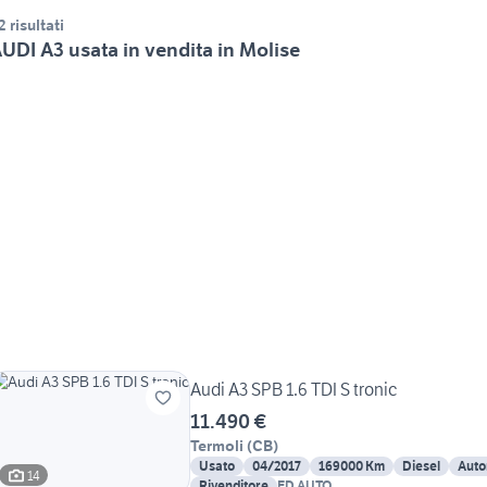
2 risultati
UDI A3 usata in vendita in Molise
Audi A3 SPB 1.6 TDI S tronic
11.490 €
Termoli
(
CB
)
Usato
04/2017
169000 Km
Diesel
Auto
14
Rivenditore
ED AUTO