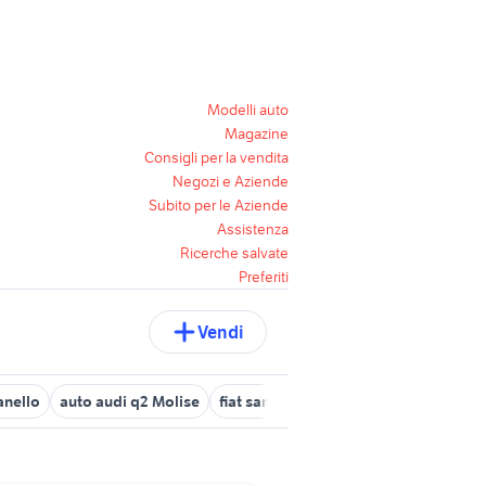
Modelli auto
Magazine
Consigli per la vendita
Negozi e Aziende
Subito per le Aziende
Assistenza
Ricerche salvate
Preferiti
Vendi
anello
auto audi q2 Molise
fiat santa croce di magliano
venafr