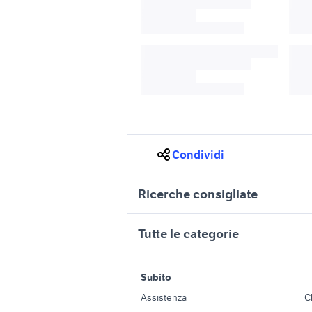
Condividi
Ricerche consigliate
cerchi in lega 17 4 fori
cerchi in
Tutte le categorie
cerchi in lega volkswagen
cerchi in
golf 17 pollici accessori auto
auto Abr
motori
immobili
cerchi in 
Subito
cerchi ford 17 accessori auto
Auto
Appartamenti
accessori
Assistenza
C
cerchi in 