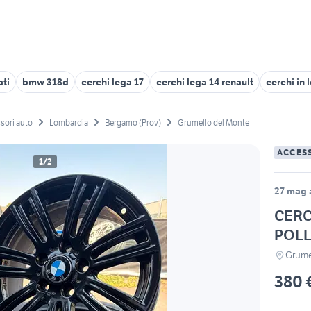
ati
bmw 318d
cerchi lega 17
cerchi lega 14 renault
cerchi in
sori auto
Lombardia
Bergamo (Prov)
Grumello del Monte
ACCES
1/2
27 mag a
CERC
POLL
Grume
380 