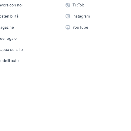
etto
Servizi
Console e Videogiochi
cerchi in lega golf 5
cerchi in lega acce
Casaling
avora con noi
TikTok
iginali accessori
accessori auto
Roma
 a schiera
Candidati in cerca di
Audio/Video
Elettrod
ostenibilità
Instagram
lavoro
ata
auto usate reggio emilia
auto usate taranto pr
i
Fotografia
Giardino 
agazine
YouTube
via
auto usate imola
peugeot 205
Attrezzature di lavoro
Telefonia
Abbigli
dee regalo
Accesso
e altro
appa del sito
Tutto per
odelli auto