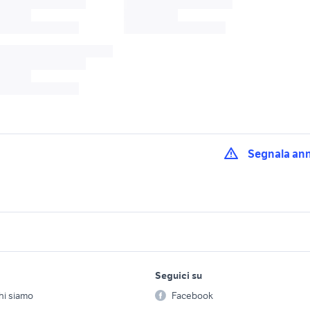
Segnala an
 lega 17 mercedes
cerchi in lega bmw 17
cerchi in lega bici
 lega bmw accessori
cerchi da 17 captur accessori
cerchi alfa 17 acces
uzzo
auto
lavoro e servizi
elettronica
per la casa e la
lega fiat 600
cerchi in lega 16 accessori
cerchi gomme 17 op
Seguici su
person
Offerte di lavoro
Informatica
 auto
moto
accessori auto
hi siamo
Facebook
Arredam
lega 16 renault