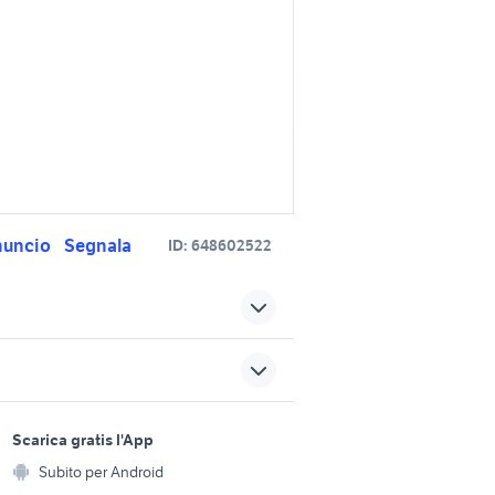
nuncio
Segnala
ID:
648602522
cerchi in lega volvo
cerchi 17 accessori auto
sori auto
Lombardia
sports e hobby
el
a
Scarica gratis l'App
cerchi bmw accessori moto
Animali
Subito per Android
ento e