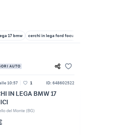
 lega 17 bmw
cerchi in lega ford focus 17
cerchi 17 bmw
cerchi i
SORI AUTO
lle 10:57
1
ID: 648602522
HI IN LEGA BMW 17
ICI
llo del Monte (BG)
€