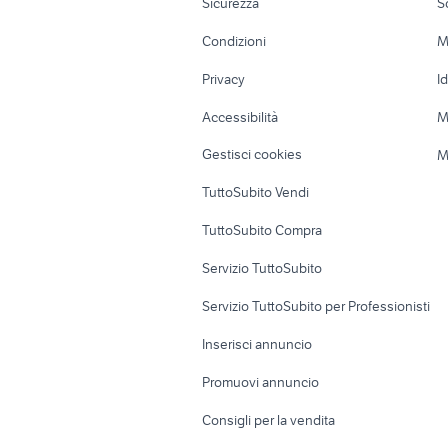
Sicurezza
S
auto usate lecco
golf 8 us
Accessori Moto
Terreni e rustic
Condizioni
M
alfa romeo tonale
auto Napo
Nautica
Garage e box
Privacy
I
Caravan e Camper
Loft, mansarde 
Accessibilità
M
Veicoli commerciali
Case vacanza
Gestisci cookies
M
Uffici e Locali
TuttoSubito Vendi
commerciali
TuttoSubito Compra
Servizio TuttoSubito
Servizio TuttoSubito per Professionisti
Inserisci annuncio
Promuovi annuncio
Consigli per la vendita