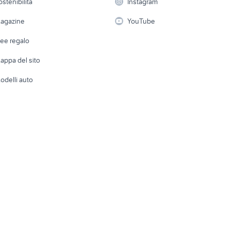
ostenibilità
Instagram
lavoro
ata
suzuki jimny diesel
auto usate taranto pr
i
Fotografia
Giardino 
agazine
YouTube
Attrezzature di lavoro
li provincia
chevrolet spark
alfa 75 3.0 v6
Telefonia
Abbigli
dee regalo
Accesso
e altro
appa del sito
Tutto per
odelli auto