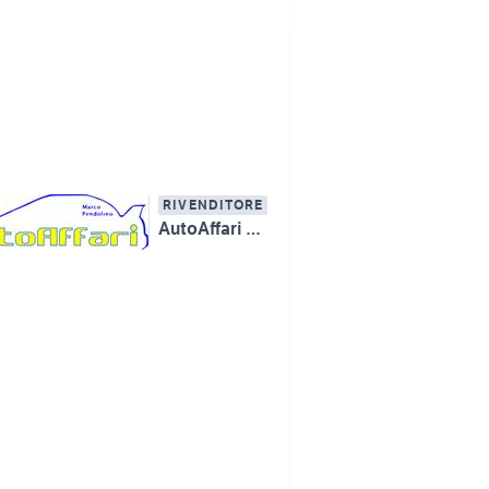
RIVENDITORE
AutoAffari Marco Pendolino SS115 km233 Licata (AG)