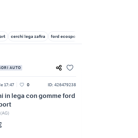
ort
cerchi lega zafira
ford ecosport plus
cerchi in lega renault
SORI AUTO
le 17:47
0
ID: 426479238
i in lega con gomme ford
port
 (AG)
€