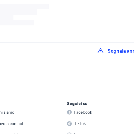
Segnala an
on gomme
auto ford ecosport familiare
nuova ford ecospor
 lega accessori moto
ford ecosport auto Emilia
auto ford ecosport 
Romagna
Alto Adige
lavoro e servizi
elettronica
per la casa e la
Seguici su
person
lega fiat bravo
Offerte di lavoro
Informatica
ford ecosport km 0 auto
auto ford ecosport b
 auto
hi siamo
Facebook
Arredam
etto
Servizi
Console e Videogiochi
Casaling
avora con noi
TikTok
cerchi lega accessori
cerchi in lega fiat punto
cerchi ford accessor
bardia
accessori auto
Lecco provincia
 a schiera
Candidati in cerca di
Audio/Video
Elettrod