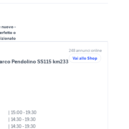
 nuovo -
erfetto o
izionato
248 annunci online
Vai allo Shop
Marco Pendolino SS115 km233
| 15:00 - 19:30
| 14:30 - 19:30
| 14:30 - 19:30