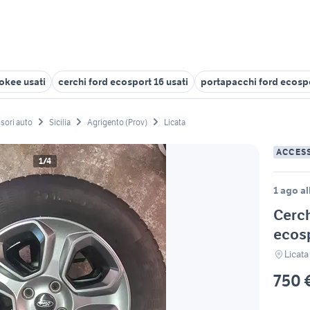
rokee usati
cerchi ford ecosport 16 usati
portapacchi ford ecosp
sori auto
Sicilia
Agrigento (Prov)
Licata
ACCES
1/4
1 ago al
Cerch
ecos
Licata
750 