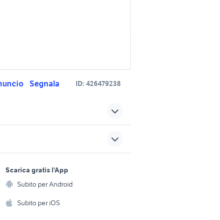
nuncio
Segnala
ID:
426479238
t 2023
auto ford ecosport Calabria
Trentino
accessori per ford ecosport
sports e hobby
a
Scarica gratis l'App
ford ecosport bianca
Animali
erlina
accessori auto
Subito per Android
ento e
Accessori per animali
hi
Subito per iOS
i auto
cerchi in lega auto
Alessandria provincia
Musica e Film
omestici