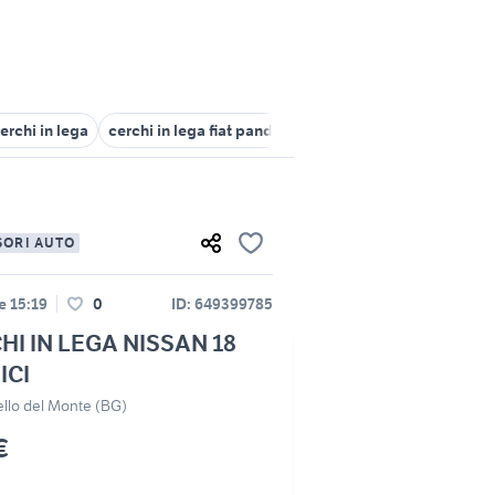
erchi in lega
cerchi in lega fiat panda 15 pollici
cerchi in lega po
SORI AUTO
le 15:19
0
ID: 649399785
HI IN LEGA NISSAN 18
ICI
llo del Monte (BG)
€