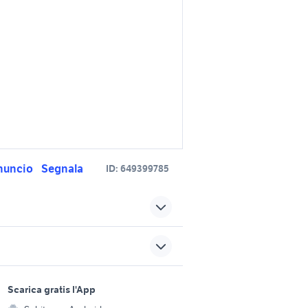
nuncio
Segnala
ID:
649399785
cerchi da 17 pollici
cerchi in lega accessori auto
uto
sports e hobby
Roma provincia
a
Scarica gratis l'App
Animali
edes r15
cerchi 18 accessori auto