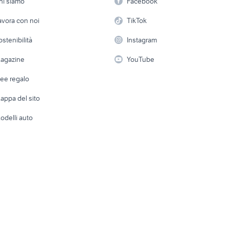
hi siamo
Facebook
Arredam
 auto
Pavia provincia
accessori auto
etto
Servizi
Console e Videogiochi
Casaling
avora con noi
TikTok
lega fiat 600
cerchi in lega 14 accessori
cerchi in lega acces
 auto
auto
Udine provincia
 a schiera
Candidati in cerca di
Audio/Video
Elettrod
ostenibilità
Instagram
lavoro
anni 50
auto usate pescara
toyota corolla
i
Fotografia
Giardino 
agazine
YouTube
e chieti
pick up 4x4 usati piemonte
toyota aygo usata 
Attrezzature di lavoro
Telefonia
Abbigli
dee regalo
Accesso
e altro
appa del sito
Tutto per
odelli auto