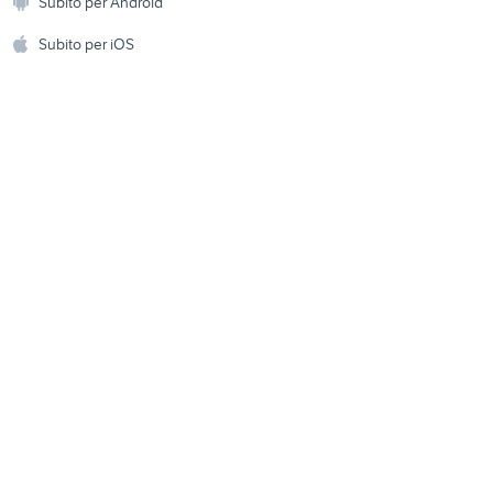
Subito per Android
ento e
Milano provincia
Accessori per animali
hi
Subito per iOS
sori auto
cerchi in lega 17 originali ford
focus accessori auto
Musica e Film
omestici
golf 8 usata
Libri e Riviste
e Fai da te
roma
audi sq5 usata
Strumenti Musicali
amento e
ri
Sports
 i bambini
Biciclette
Collezionismo