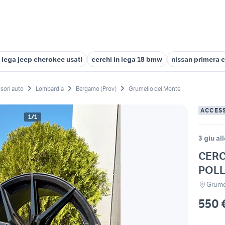
n lega jeep cherokee usati
cerchi in lega 18 bmw
nissan primera c
sori auto
Lombardia
Bergamo (Prov)
Grumello del Monte
ACCES
1/1
3 giu al
CERC
POLL
Grume
550 