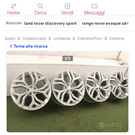
Home
Cerca
Vendi
Messaggi
land rover discovery sport
range rover evoque sd4
Ricerche
Subito
Accessori auto
Lombardia
Cremona (Prov)
Cremona
Torna alla ricerca
1/5