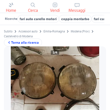
Home
Cerca
Vendi
Messaggi
fari auto carello motori
coppia montarbo
fari carel
Ricerche
Subito
Accessori auto
Emilia-Romagna
Modena (Prov)
Castelvetro di Modena
Torna alla ricerca
1/4