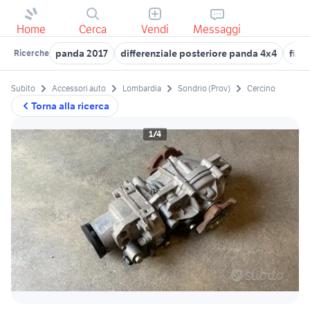
Home
Cerca
Vendi
Messaggi
panda 2017
differenziale posteriore panda 4x4
fiat
Ricerche
Subito
Accessori auto
Lombardia
Sondrio (Prov)
Cercino
Torna alla ricerca
1/4