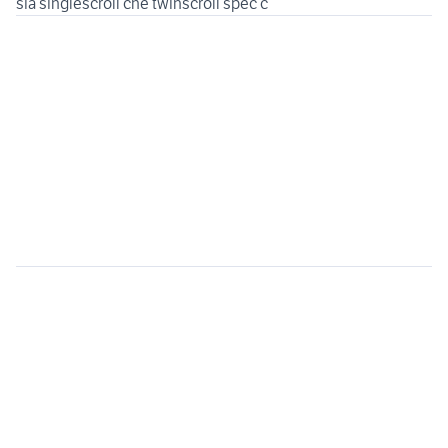
sia singlescroll che twinscroll spec c