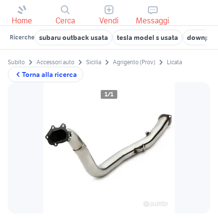
Home
Cerca
Vendi
Messaggi
subaru outback usata
tesla model s usata
downpipe 
Ricerche
Subito
Accessori auto
Sicilia
Agrigento (Prov)
Licata
Torna alla ricerca
1/1