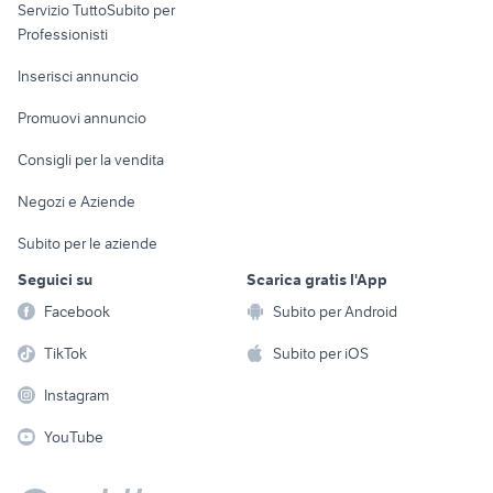
golf 8 usata
Servizio TuttoSubito per
persona
auto usate chieti
Informatica
Animali
Professionisti
Arredamento e
Console e
Accessori per
Casalinghi
Inserisci annuncio
Videogiochi
animali
Elettrodomestici
Promuovi annuncio
Audio/Video
Musica e Film
Giardino e Fai da te
Consigli per la vendita
Fotografia
Libri e Riviste
Abbigliamento e
Negozi e Aziende
Telefonia
Strumenti Musicali
Accessori
Subito per le aziende
Sports
Tutto per i bambini
Seguici su
Scarica gratis l'App
Biciclette
Facebook
Subito per Android
Collezionismo
TikTok
Subito per iOS
Instagram
YouTube