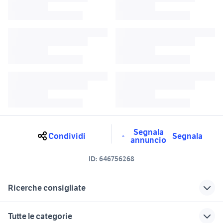
Segnala
Condividi
Segnala
annuncio
ID:
646756268
Ricerche consigliate
lancia y usata sardegna
lancia delta gt auto
Tutte le categorie
lancia delta 1.9 biturbo
lancia delta Piemonte