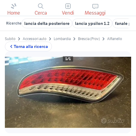
Home
Cerca
Vendi
Messaggi
lancia delta posteriore
lancia ypsilon 1.2
fanale pos
Ricerche
Subito
Accessori auto
Lombardia
Brescia (Prov)
Alfianello
Torna alla ricerca
1/1