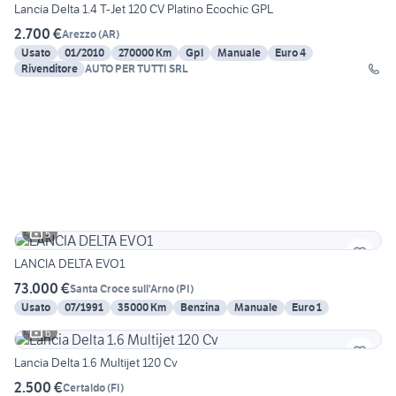
Lancia Delta 1.4 T-Jet 120 CV Platino Ecochic GPL
2.700 €
Arezzo
(
AR
)
Usato
01/2010
270000 Km
Gpl
Manuale
Euro 4
Rivenditore
AUTO PER TUTTI SRL
5
LANCIA DELTA EVO1
73.000 €
Santa Croce sull'Arno
(
PI
)
Usato
07/1991
35000 Km
Benzina
Manuale
Euro 1
6
Lancia Delta 1.6 Multijet 120 Cv
2.500 €
Certaldo
(
FI
)