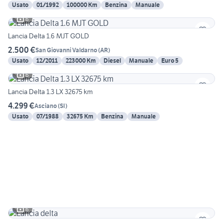
Usato
01/1992
100000 Km
Benzina
Manuale
6
Lancia Delta 1.6 MJT GOLD
2.500 €
San Giovanni Valdarno
(
AR
)
Usato
12/2011
223000 Km
Diesel
Manuale
Euro 5
6
Lancia Delta 1.3 LX 32675 km
4.299 €
Asciano
(
SI
)
Usato
07/1988
32675 Km
Benzina
Manuale
6