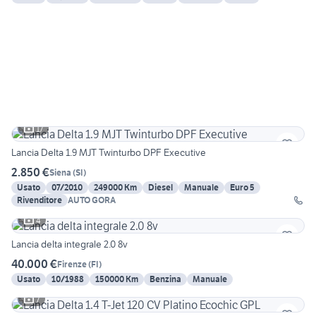
17
Lancia Delta 1.9 MJT Twinturbo DPF Executive
2.850 €
Siena
(
SI
)
Usato
07/2010
249000 Km
Diesel
Manuale
Euro 5
Rivenditore
AUTO GORA
4
Lancia delta integrale 2.0 8v
40.000 €
Firenze
(
FI
)
Usato
10/1988
150000 Km
Benzina
Manuale
7