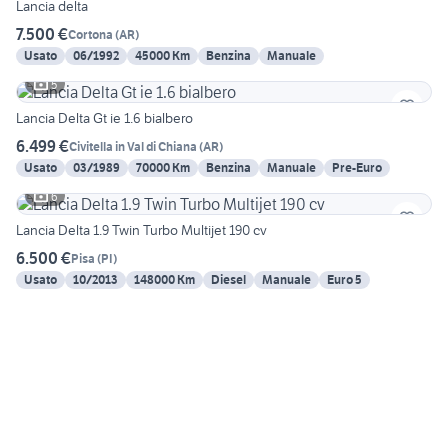
Lancia delta
7.500 €
Cortona
(
AR
)
Usato
06/1992
45000 Km
Benzina
Manuale
5
Lancia Delta Gt ie 1.6 bialbero
6.499 €
Civitella in Val di Chiana
(
AR
)
Usato
03/1989
70000 Km
Benzina
Manuale
Pre-Euro
6
Lancia Delta 1.9 Twin Turbo Multijet 190 cv
6.500 €
Pisa
(
PI
)
Usato
10/2013
148000 Km
Diesel
Manuale
Euro 5