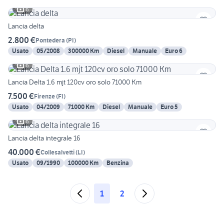
6
Lancia delta
2.800 €
Pontedera
(
PI
)
Usato
05/2008
300000 Km
Diesel
Manuale
Euro 6
6
Lancia Delta 1.6 mjt 120cv oro solo 71000 Km
7.500 €
Firenze
(
FI
)
Usato
04/2009
71000 Km
Diesel
Manuale
Euro 5
6
Lancia delta integrale 16
40.000 €
Collesalvetti
(
LI
)
Usato
09/1990
100000 Km
Benzina
1
2