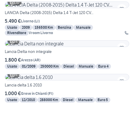
20
LANCIA Delta (2008-2015) Delta 1.4 T-Jet 120 CV...
5.490 €
Livorno
(
LI
)
Usato
2009
156500 Km
Benzina
Manuale
Rivenditore
Vroom Livorno
4
Lancia Delta non integrale
1.800 €
Arezzo
(
AR
)
Usato
01/2009
250000 Km
Diesel
Manuale
Euro 4
5
Lancia delta 1.6 2010
1.000 €
Greve in Chianti
(
FI
)
Usato
12/2010
288000 Km
Diesel
Manuale
Euro 5