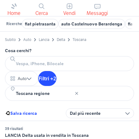
Home
Cerca
Vendi
Messaggi
fiat pietrasanta
auto Castelnuovo Berardenga
fiat p
Ricerche
Subito
Auto
Lancia
Delta
Toscana
Cosa cerchi?
Filtri +2
Auto
Salva ricerca
Dal più recente
39 risultati
LANCIA Delta usata in vendita in Toscana