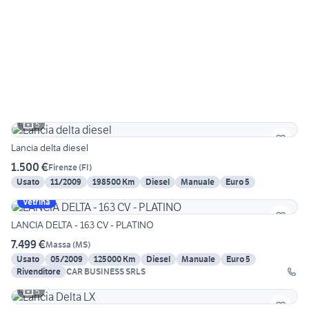
5
Lancia delta diesel
1.500 €
Firenze
(
FI
)
Usato
11/2009
198500 Km
Diesel
Manuale
Euro 5
Vetrina
LANCIA DELTA - 163 CV - PLATINO
7.499 €
Massa
(
MS
)
Usato
05/2009
125000 Km
Diesel
Manuale
Euro 5
Rivenditore
CAR BUSINESS SRLS
5