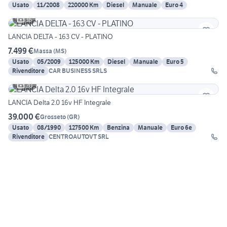
Usato
11/2008
220000 Km
Diesel
Manuale
Euro 4
16
LANCIA DELTA - 163 CV - PLATINO
7.499 €
Massa
(
MS
)
Usato
05/2009
125000 Km
Diesel
Manuale
Euro 5
Rivenditore
CAR BUSINESS SRLS
20
LANCIA Delta 2.0 16v HF Integrale
39.000 €
Grosseto
(
GR
)
Usato
08/1990
127500 Km
Benzina
Manuale
Euro 6e
Rivenditore
CENTROAUTOVT SRL