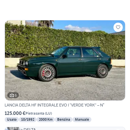
6
LANCIA DELTA HF INTEGRALE EVO I “VERDE YORK” – N°
125.000 €
Pietrasanta
(
LU
)
Usato
10/1992
2000 Km
Benzina
Manuale
6