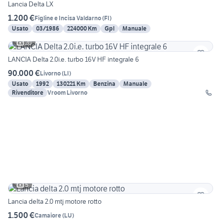
Lancia Delta LX
1.200 €
Figline e Incisa Valdarno
(
FI
)
Usato
03/1986
224000 Km
Gpl
Manuale
20
LANCIA Delta 2.0i.e. turbo 16V HF integrale 6
90.000 €
Livorno
(
LI
)
Usato
1992
130221 Km
Benzina
Manuale
Rivenditore
Vroom Livorno
5
Lancia delta 2.0 mtj motore rotto
1.500 €
Camaiore
(
LU
)