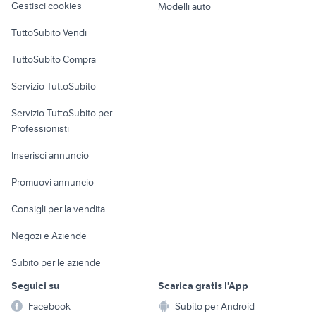
Gestisci cookies
Modelli auto
Case vacanza
TuttoSubito Vendi
Uffici e Locali
TuttoSubito Compra
commerciali
Servizio TuttoSubito
elettronica
per la casa e la
sports e hobby
Servizio TuttoSubito per
persona
Informatica
Animali
Professionisti
Arredamento e
Console e
Accessori per
Casalinghi
Inserisci annuncio
Videogiochi
animali
Elettrodomestici
Promuovi annuncio
Audio/Video
Musica e Film
Giardino e Fai da te
Consigli per la vendita
Fotografia
Libri e Riviste
Abbigliamento e
Negozi e Aziende
Telefonia
Strumenti Musicali
Accessori
Subito per le aziende
Sports
Tutto per i bambini
Seguici su
Scarica gratis l'App
Biciclette
Facebook
Subito per Android