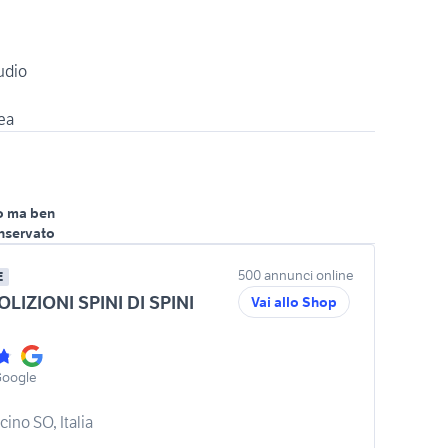
udio
o ma ben
nservato
500 annunci online
E
IZIONI SPINI DI SPINI
Vai allo Shop
Google
ino SO, Italia