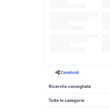
Condividi
Ricerche consigliate
audi a1 gialla
audi a1 2
Tutte le categorie
audi a1 interni auto
auto audi