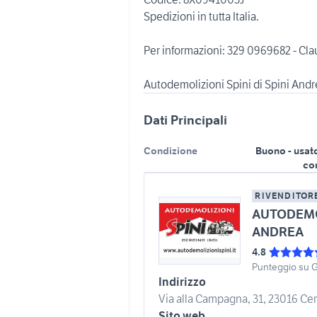
Spedizioni in tutta Italia.
Per informazioni: 329 0969682 - Cla
Dati Principali
Condizione
Buono - usat
co
RIVENDITOR
AUTODEMOL
ANDREA
4.8
Punteggio su 
Indirizzo
Via alla Campagna, 31, 23016 Cerc
Sito web