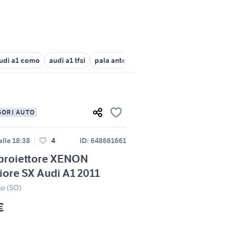
udi a1 como
audi a1 tfsi
pala anteriore per trattore usata
audi 
SORI AUTO
lle 18:38
4
ID: 648661661
 proiettore XENON
iore SX Audi A1 2011
no (SO)
€