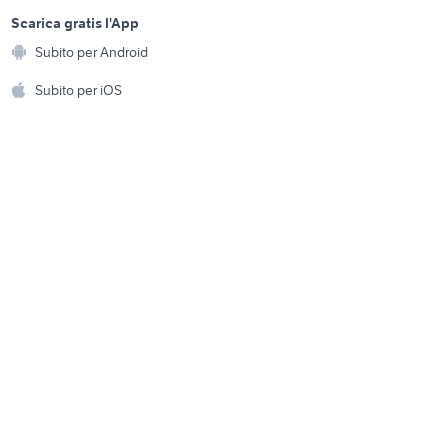
sports e hobby
audi a1 auto Veneto
a
Scarica gratis l'App
Animali
audi a1 s line accessori auto
Subito per Android
ento e
Accessori per animali
o
hi
alfa 90
Subito per iOS
Musica e Film
omestici
golf 8 usata
Libri e Riviste
e Fai da te
Strumenti Musicali
amento e
ri
Sports
 i bambini
Biciclette
Collezionismo