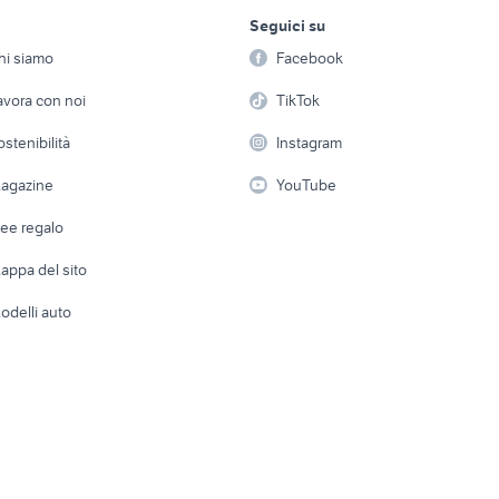
lavoro e servizi
elettronica
per la casa e la
014 accessori auto
audi a1 auto Torino provincia
Verona provincia
Seguici su
person
Offerte di lavoro
Informatica
di a1 accessori auto
auto audi a1 Molise
auto a1
hi siamo
Facebook
Arredam
etto
Servizi
Console e Videogiochi
auto solo passaggi
Casaling
rolla
auto grandinate
avora con noi
TikTok
Campania
 a schiera
Candidati in cerca di
Audio/Video
Elettrod
anni 50
ostenibilità
auto usate pescara
Instagram
auto usate chieti
lavoro
i
Fotografia
Giardino 
agazine
YouTube
Attrezzature di lavoro
Telefonia
Abbigli
dee regalo
Accesso
e altro
appa del sito
Tutto per
odelli auto