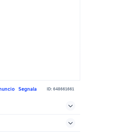
nuncio
Segnala
ID:
648661661
audi a1 sportback admired
to Sicilia
audi a1 1.2 accessori auto
uto