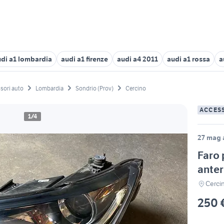
di a1 lombardia
audi a1 firenze
audi a4 2011
audi a1 rossa
a
sori auto
Lombardia
Sondrio (Prov)
Cercino
ACCES
1/4
27 mag a
Faro
anter
Cerci
250 