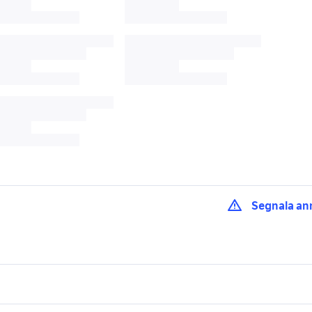
Segnala an
013
audi a1 matera
audi a1 5 porte
 a1
audi a1 auto Lombardia
audi a1 sportback au
audi a1 accessori a