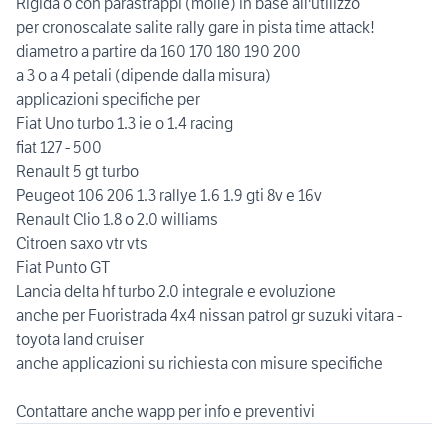
Rigida o con parastrappi (molle) in base all'utilizzo
per cronoscalate salite rally gare in pista time attack!
diametro a partire da 160 170 180 190 200
a 3 o a 4 petali (dipende dalla misura)
applicazioni specifiche per
Fiat Uno turbo 1.3 ie o 1.4 racing
fiat 127 - 500
Renault 5 gt turbo
Peugeot 106 206 1.3 rallye 1.6 1.9 gti 8v e 16v
Renault Clio 1.8 o 2.0 williams
Citroen saxo vtr vts
Fiat Punto GT
Lancia delta hf turbo 2.0 integrale e evoluzione
anche per Fuoristrada 4x4 nissan patrol gr suzuki vitara -
toyota land cruiser
anche applicazioni su richiesta con misure specifiche
Contattare anche wapp per info e preventivi