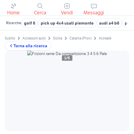
Home
Cerca
Vendi
Messaggi
golf 6
pick up 4x4 usati piemonte
audi a4 b6
piag
Ricerche
Subito
Accessori auto
Sicilia
Catania (Prov)
Acireale
Torna alla ricerca
1/5