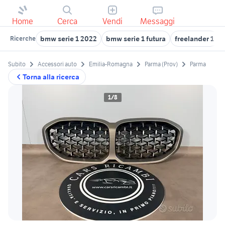
Home
Cerca
Vendi
Messaggi
bmw serie 1 2022
bmw serie 1 futura
freelander 1
Ricerche
Subito
Accessori auto
Emilia-Romagna
Parma (Prov)
Parma
Torna alla ricerca
1/8