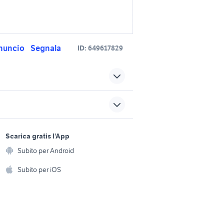
nuncio
Segnala
ID:
649617829
kit lavatrice asciugatrice
auto
universale
 civic
contagiri auto universale
sports e hobby
a
Scarica gratis l'App
Animali
ruota di scorta bmw
gio italia
Subito per Android
ento e
accessori auto Lazio
Accessori per animali
hi
Subito per iOS
cupolino universale moto
accessori moto
Musica e Film
omestici
fiorino pick up
Libri e Riviste
e Fai da te
microcar auto
Strumenti Musicali
amento e