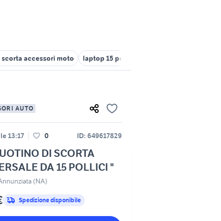
i scorta accessori moto
laptop 15 pollici
kit ruota scorta qashqa
SORI AUTO
lle 13:17
0
ID: 649617829
RUOTINO DI SCORTA
ERSALE DA 15 POLLICI "
 Annunziata (NA)
€
Spedizione disponibile