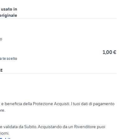
 usato in
originale
zo
1,00 €
a te scelto
RE
o
e beneficia della Protezione Acquisti. I tuoi dati di pagamento
re.
ta e validata da Subito. Acquistando da un Rivenditore puoi
iorni.