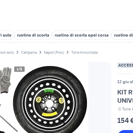
i auto
ruotino di scorta
ruotino di scorta opel corsa
ruotino d
sori auto
Campania
Napoli (Prov)
Torre Annunziata
ACCES
1/8
12 giu a
KIT 
UNIV
Torre
154 