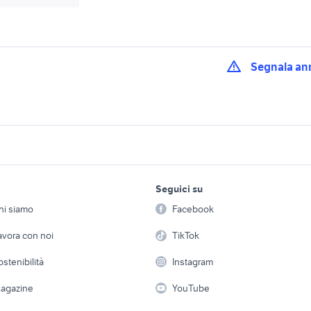
Segnala an
scorta ducato
storia universale
kit ruotino audi q2 
kit ruota di scorta accessori
ruotino scorta honda
 auto
lavoro e servizi
elettronica
per la casa e la
auto
accessori auto
Seguici su
person
Offerte di lavoro
Informatica
bracciolo auto universale
auto in kit di montag
hi siamo
Facebook
Arredam
montaggio
etto
Servizi
Console e Videogiochi
Casaling
avora con noi
TikTok
copri ruota di scorta
iatura auto
kit auto cam
accessori auto Lazio
 a schiera
Candidati in cerca di
Audio/Video
Elettrod
ostenibilità
Instagram
lavoro
v4
auto usate mantova
regalo auto Roma
i
Fotografia
Giardino 
agazine
YouTube
e reggio emilia
toyota corolla
auto Puglia
Attrezzature di lavoro
Telefonia
Abbigli