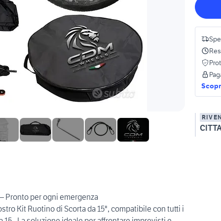
Spe
Res
Pro
Pag
Scopri
RIVE
CITT
" – Pronto per ogni emergenza
nostro Kit Ruotino di Scorta da 15", compatibile con tutti i
 15 . La soluzione ideale per affrontare imprevisti e