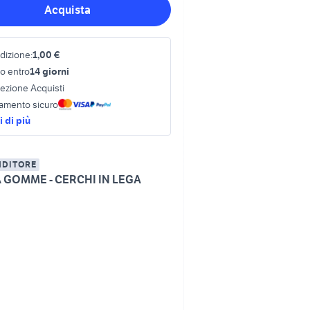
Acquista
dizione:
1,00 €
o entro
14 giorni
tezione Acquisti
amento sicuro
 di più
NDITORE
A GOMME - CERCHI IN LEGA