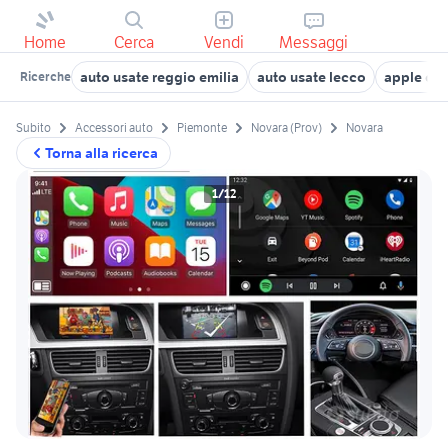
Home
Cerca
Vendi
Messaggi
auto usate reggio emilia
auto usate lecco
apple ca
Ricerche
Subito
Accessori auto
Piemonte
Novara (Prov)
Novara
Torna alla ricerca
1/12