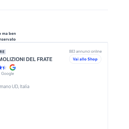
o ma ben
nservato
883 annunci online
RE
OLIZIONI DEL FRATE
Vai allo Shop
u Google
mano UD, Italia