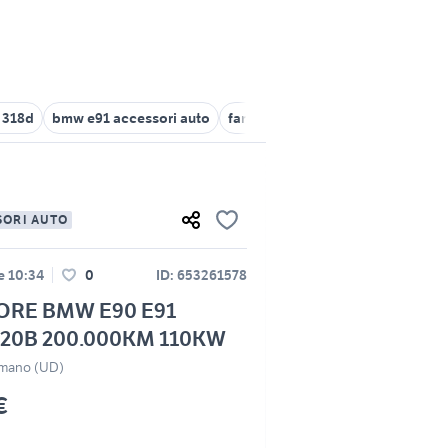
 318d
bmw e91 accessori auto
fanali posteriori bmw e90
bmw 
SORI AUTO
le 10:34
0
ID: 653261578
RE BMW E90 E91
20B 200.000KM 110KW
mano (UD)
€