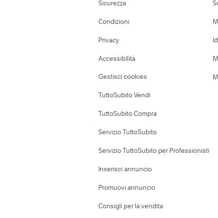
Sicurezza
S
golf 6
auto cabr
Accessori Moto
Terreni e rustic
Condizioni
M
Nautica
Garage e box
Privacy
I
Caravan e Camper
Loft, mansarde 
Accessibilità
M
Veicoli commerciali
Case vacanza
Gestisci cookies
M
Uffici e Locali
TuttoSubito Vendi
commerciali
TuttoSubito Compra
Servizio TuttoSubito
Servizio TuttoSubito per Professionisti
Inserisci annuncio
Promuovi annuncio
Consigli per la vendita