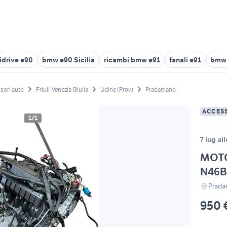
idrive e90
bmw e90 Sicilia
ricambi bmw e91
fanali e91
bmw
sori auto
Friuli-Venezia Giulia
Udine (Prov)
Pradamano
ACCES
1/1
7 lug al
MOTO
N46B
Prada
950 