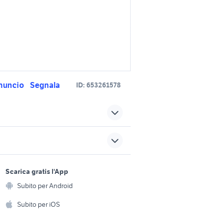
nuncio
Segnala
ID:
653261578
navigatore bmw e90 motori
ri auto
motore moto bmw accessori
moto
sports e hobby
w auto
a
Scarica gratis l'App
bmw serie 3 e90 auto
Animali
Subito per Android
ento e
e
Accessori per animali
m3 e90 auto
hi
Subito per iOS
Musica e Film
omestici
golf 8 usata