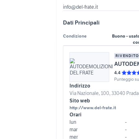
Dati Principali
Condizione
Buono - usat
co
RIVENDITO
AUTODEM
4.4
Punteggio s
Indirizzo
Via Nazionale, 100, 33040 Prada
Sito web
http://www.del-frate.it
Orari
lun
-
mar
-
mer
-