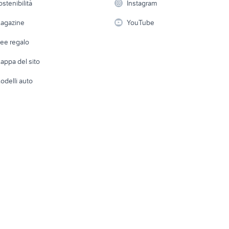
ostenibilità
Instagram
lavoro
io
auto usate reggio emilia
fiorino pick up
i
Fotografia
Giardino 
agazine
YouTube
Attrezzature di lavoro
Telefonia
Abbigli
dee regalo
Accesso
e altro
appa del sito
Tutto per
odelli auto