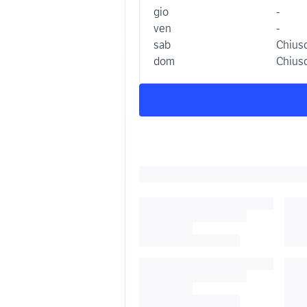
gio
-
ven
-
sab
Chius
dom
Chius