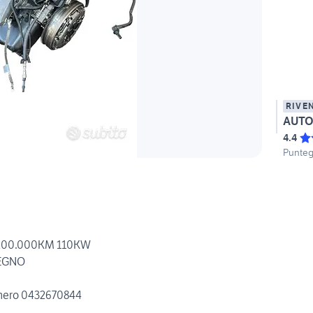
RIVE
AUTO
4.4
Punteg
200.000KM 110KW
SEGNO
mero 0432670844