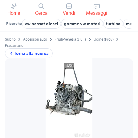
Home
Cerca
Vendi
Messaggi
vw passat diesel
gomme vw motori
turbina
motor
Ricerche
Subito
Accessori auto
Friuli-Venezia Giulia
Udine (Prov)
Pradamano
Torna alla ricerca
1/2