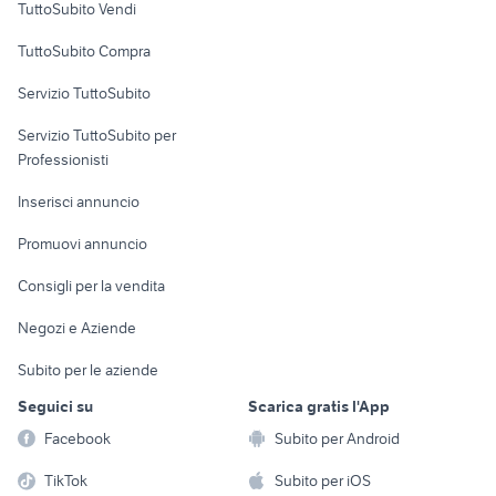
suzuki jimny diesel
auto usate lecco
TuttoSubito Vendi
migliore auto usata 7000 euro
alfa 90
Uffici e Locali
TuttoSubito Compra
commerciali
concessionari auto usate
golf 8 gti
lanciano
Servizio TuttoSubito
elettronica
per la casa e la
sports e hobby
Servizio TuttoSubito per
persona
Informatica
Animali
Professionisti
Arredamento e
Console e
Accessori per
Casalinghi
Inserisci annuncio
Videogiochi
animali
Elettrodomestici
Promuovi annuncio
Audio/Video
Musica e Film
Giardino e Fai da te
Consigli per la vendita
Fotografia
Libri e Riviste
Abbigliamento e
Negozi e Aziende
Telefonia
Strumenti Musicali
Accessori
Subito per le aziende
Sports
Tutto per i bambini
Seguici su
Scarica gratis l'App
Biciclette
Facebook
Subito per Android
Collezionismo
TikTok
Subito per iOS