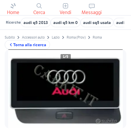
Home
Cerca
Vendi
Messaggi
audi q5 2013
audi q5 km 0
audi sq5 usata
audi q5
Ricerche
Subito
Accessori auto
Lazio
Roma (Prov)
Roma
Torna alla ricerca
1/5