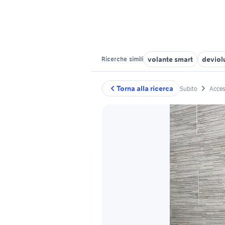
volante smart
deviol
Ricerche
simili
Torna alla ricerca
Subito
Acces