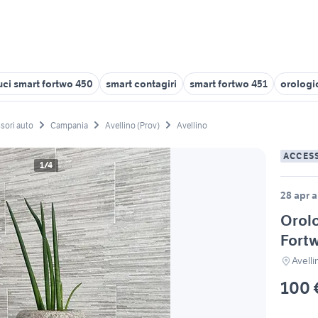
uci smart fortwo 450
smart contagiri
smart fortwo 451
orologio
sori auto
Campania
Avellino (Prov)
Avellino
ACCES
1/4
28 apr a
Orolo
Fort
Avelli
100 