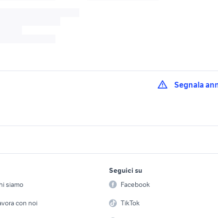
Segnala an
smart fortwo Cagliari
interni smart 451 ac
two accessori auto
provincia
auto
t fortwo Basilicata
accessori smart 451
auto smart Puglia
lavoro e servizi
elettronica
per la casa e la
Seguici su
person
Offerte di lavoro
Informatica
 diesel accessori
smart fortwo 451 accessori
smart fortwo access
hi siamo
Facebook
Arredam
auto
Roma provincia
etto
Servizi
Console e Videogiochi
Casaling
avora con noi
TikTok
 smart 451
smart fortwo turbo accessori
smart fortwo 2019 a
 auto
auto
auto
 a schiera
Candidati in cerca di
Audio/Video
Elettrod