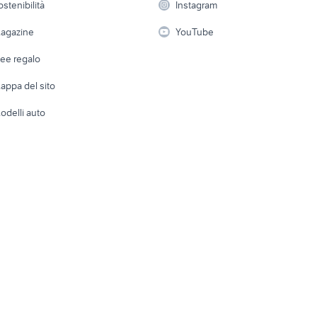
ostenibilità
Instagram
lavoro
ata
ford mondeo
fiat 1100 anni 50
i
Fotografia
Giardino 
agazine
YouTube
Attrezzature di lavoro
205
auto usate reggio emilia
microcar auto
Telefonia
Abbigli
dee regalo
Accesso
e altro
appa del sito
Tutto per
odelli auto