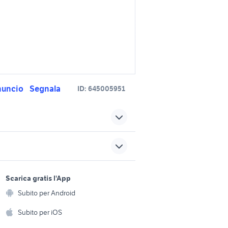
nuncio
Segnala
ID:
645005951
cessori
smart fortwo benzina Lazio
smart fortwo bianca
sports e hobby
accessori auto
a
Scarica gratis l'App
Animali
ori auto
auto smart fortwo berlina
Subito per Android
ento e
Accessori per animali
hi
Subito per iOS
ccessori
accessori smart fortwo 450
Musica e Film
omestici