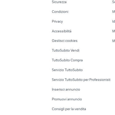
Sicurezza
S
auto usate chieti
golf 8 us
Accessori Moto
Terreni e rustic
Condizioni
M
golf 6
peugeot 
Nautica
Garage e box
Privacy
I
Caravan e Camper
Loft, mansarde 
Accessibilità
M
Veicoli commerciali
Case vacanza
Gestisci cookies
M
Uffici e Locali
TuttoSubito Vendi
commerciali
TuttoSubito Compra
Servizio TuttoSubito
Servizio TuttoSubito per Professionisti
Inserisci annuncio
Promuovi annuncio
Consigli per la vendita