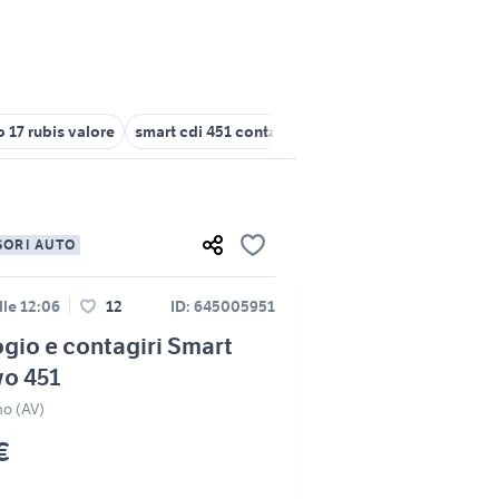
 17 rubis valore
smart cdi 451 contagiri
smart fortwo Lombardia
SORI AUTO
lle 12:06
12
ID: 645005951
gio e contagiri Smart
wo 451
no (AV)
€