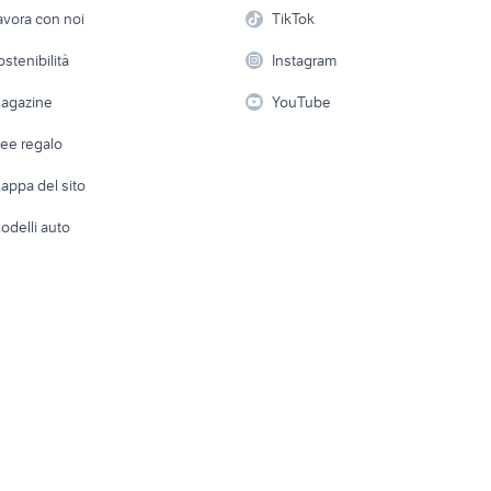
etto
Servizi
Console e Videogiochi
Casaling
avora con noi
TikTok
gnia 2011 accessori
auto opel insignia Sardegna
opel tuning auto
 a schiera
Candidati in cerca di
Audio/Video
Elettrod
ostenibilità
Instagram
lavoro
uto Roma
auto usate reggio emilia
golf 8 usata
i
Fotografia
Giardino 
agazine
YouTube
te economiche
fiorino pick up
auto Puglia
Attrezzature di lavoro
Telefonia
Abbigli
dee regalo
Accesso
e altro
appa del sito
Tutto per
odelli auto