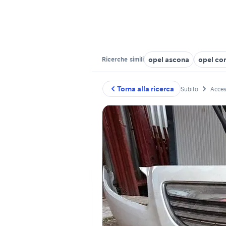
opel ascona
opel co
Ricerche
simili
Torna alla ricerca
Subito
Acces