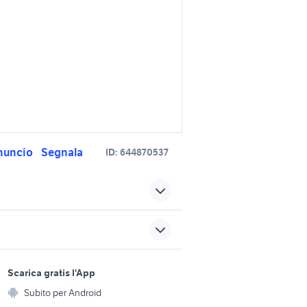
nuncio
Segnala
ID:
644870537
accessori
frigo due ante
opel insignia accessori auto
auto
sports e hobby
Torino provincia
a
Scarica gratis l'App
Animali
ccessori
opel insignia auto
Subito per Android
ento e