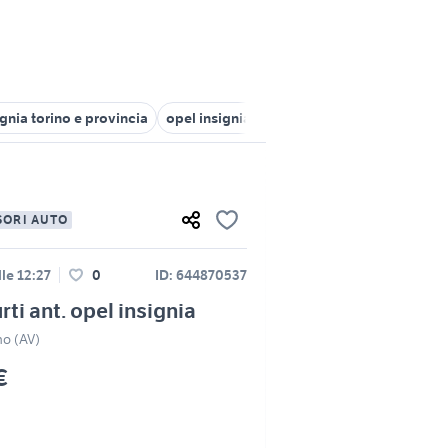
ignia torino e provincia
opel insignia coupe
opel insignia gpl
SORI AUTO
lle 12:27
0
ID: 644870537
rti ant. opel insignia
no (AV)
€