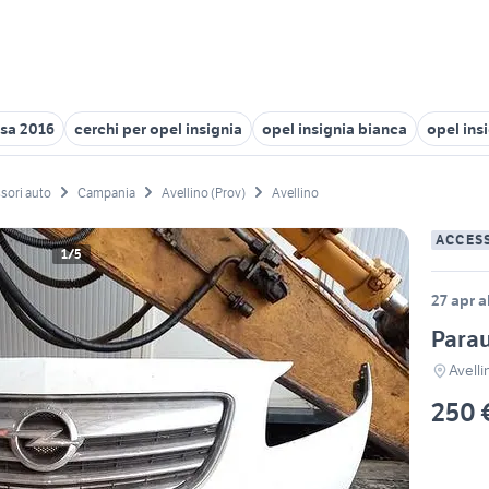
rsa 2016
cerchi per opel insignia
opel insignia bianca
opel ins
sori auto
Campania
Avellino (Prov)
Avellino
ACCES
1/5
27 apr a
Parau
Avelli
250 