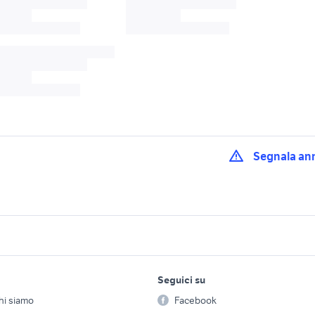
Segnala an
opel insignia 2015 
gnia country
opel insignia 1.6
auto
gnia auto Roma
opel insigna auto Bari
opel insignia 2019 
lavoro e servizi
elettronica
per la casa e la
provincia
Seguici su
person
Offerte di lavoro
Informatica
gnia sport tourer
opel peschiera borromeo
opel insignia opc a
hi siamo
Facebook
Arredam
 auto
auto usate
auto