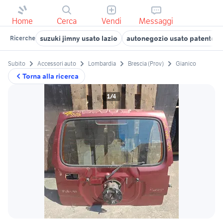
Home
Cerca
Vendi
Messaggi
suzuki jimny usato lazio
autonegozio usato patente b
Ricerche
Subito
Accessori auto
Lombardia
Brescia (Prov)
Gianico
Torna alla ricerca
1/4