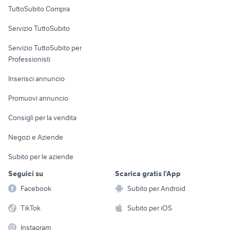
Uffici e Locali
TuttoSubito Compra
auto cabrio
golf 8 gti
commerciali
alfa 90
auto usate mantova
Servizio TuttoSubito
elettronica
per la casa e la
sports e hobby
Servizio TuttoSubito per
persona
Informatica
Animali
Professionisti
Arredamento e
Console e
Accessori per
Casalinghi
Inserisci annuncio
Videogiochi
animali
Elettrodomestici
Promuovi annuncio
Audio/Video
Musica e Film
Giardino e Fai da te
Consigli per la vendita
Fotografia
Libri e Riviste
Abbigliamento e
Negozi e Aziende
Telefonia
Strumenti Musicali
Accessori
Subito per le aziende
Sports
Tutto per i bambini
Seguici su
Scarica gratis l'App
Biciclette
Facebook
Subito per Android
Collezionismo
TikTok
Subito per iOS
Instagram