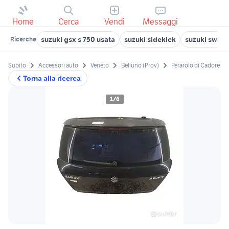
Home
Cerca
Vendi
Messaggi
suzuki gsx s 750 usata
suzuki sidekick
suzuki swift 
Ricerche
Subito
Accessori auto
Veneto
Belluno (Prov)
Perarolo di Cadore
Torna alla ricerca
1/6