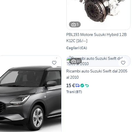
5
PBL193 Motore Suzuki Hybird 1.2B
K12C [16/--]
Cagliari
(
CA
)
11
Ricambi auto Suzuki Swift dal 2005
al 2010
15 €
Trani
(
BT
)