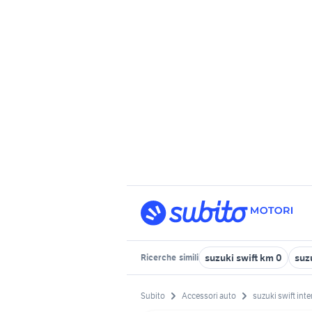
suzuki swift km 0
suz
Ricerche
simili
Subito
Accessori auto
suzuki swift inte