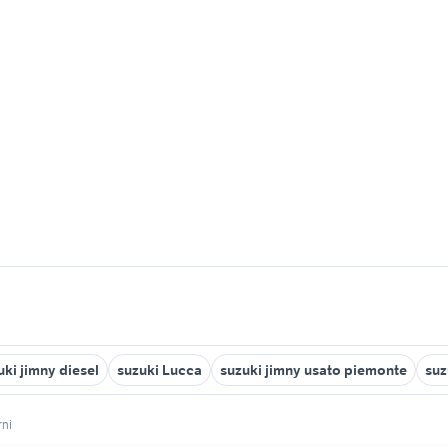
uki jimny diesel
suzuki Lucca
suzuki jimny usato piemonte
suz
rni