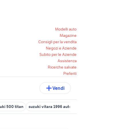
Modelli auto
Magazine
Consigli per la vendita
Negozi e Aziende
Subito per le Aziende
Assistenza
Ricerche salvate
Preferiti
Vendi
uki 500 titan
suzuki vitara 1996 auto
suzuki vitara km 0
suzuki