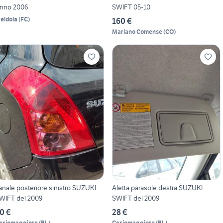
nno 2006
SWIFT 05-10
eldola
(
FC
)
160 €
Mariano Comense
(
CO
)
anale posteriore sinistro SUZUKI
Aletta parasole destra SUZUKI
WIFT del 2009
SWIFT del 2009
0 €
28 €
esiomaggiore
(
BL
)
Cesiomaggiore
(
BL
)