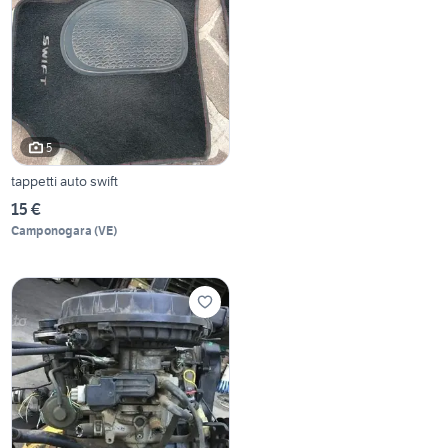
5
tappetti auto swift
15 €
Camponogara
(
VE
)