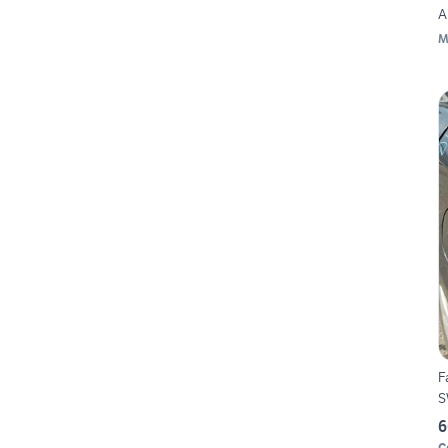
A
M
F
S
6
C