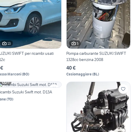
13
5
UZUKI SWIFT per ricambi usati
Pompa carburante SUZUKI SWIFT
12c
1328cc benzina 2008
 €
40 €
asso Marconi
(
BO
)
Cesiomaggiore
(
BL
)
6
icambi Suzuki Swift mot. D13A
one
(
TO
)