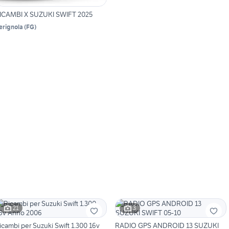
ICAMBI X SUZUKI SWIFT 2025
erignola
(
FG
)
21
3
icambi per Suzuki Swift 1.300 16v
RADIO GPS ANDROID 13 SUZUKI