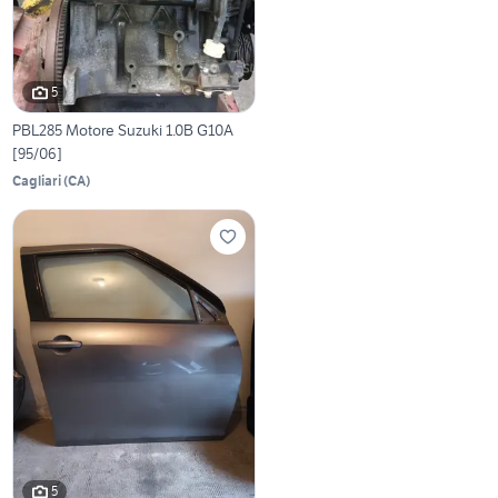
5
PBL285 Motore Suzuki 1.0B G10A
[95/06]
Cagliari
(
CA
)
5