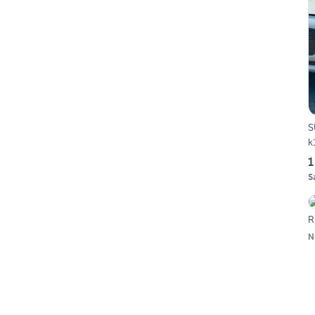
S
k
1
S
R
N