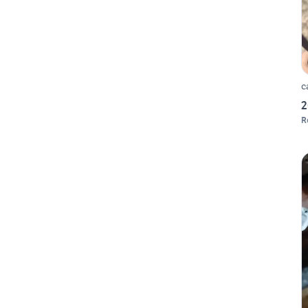
c
2
R