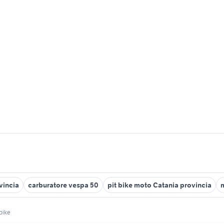
vincia
carburatore vespa 50
pit bike moto Catania provincia
bike