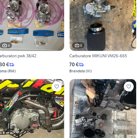
4
6
arburatori pwk 38/42
Carburatore MIKUNI VM26-665
30 €
70 €
oma
(
RM
)
Brendola
(
VI
)