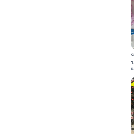
c
1
R