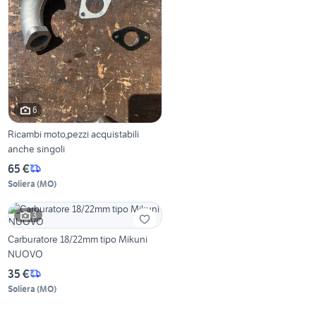
6
Ricambi moto,pezzi acquistabili
anche singoli
65 €
Soliera
(
MO
)
3
Carburatore 18/22mm tipo Mikuni
NUOVO
35 €
Soliera
(
MO
)