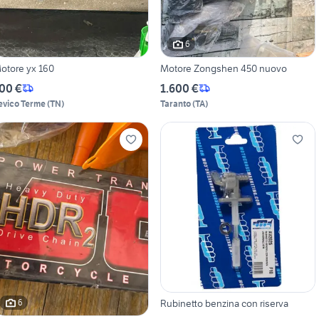
6
otore yx 160
Motore Zongshen 450 nuovo
00 €
1.600 €
evico Terme
(
TN
)
Taranto
(
TA
)
Rubinetto benzina con riserva
6