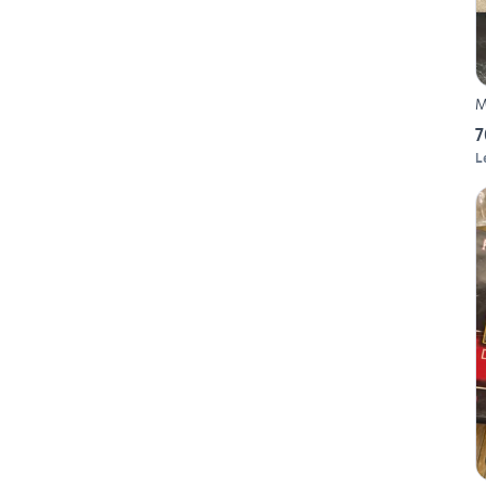
M
7
L