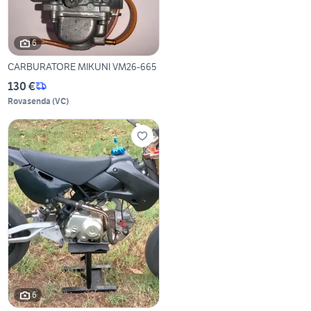
6
CARBURATORE MIKUNI VM26-665
130 €
Rovasenda
(
VC
)
6