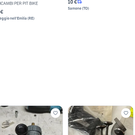
10 €
ICAMBI PER PIT BIKE
Samone
(
TO
)
 €
eggio nell'Emilia
(
RE
)