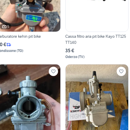
5
arburatore kehin pit bike
Cassa filtro aria pit bike Kayo TT125
TT140
0 €
35 €
ondissone
(
TO
)
Oderzo
(
TV
)