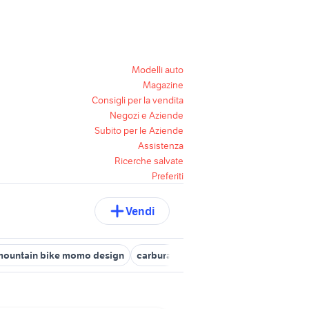
Modelli auto
Magazine
Consigli per la vendita
Negozi e Aziende
Subito per le Aziende
Assistenza
Ricerche salvate
Preferiti
Vendi
mountain bike momo design
carburatore 16 dell orto
pit bull an