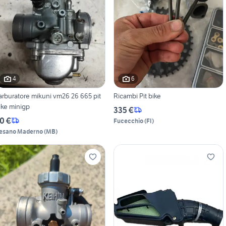
4
6
arburatore mikuni vm26 26 665 pit
Ricambi Pit bike
bike minigp
335 €
0 €
Fucecchio
(
FI
)
esano Maderno
(
MB
)