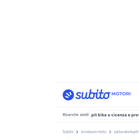
pit bike a vicenza e pro
Ricerche
simili
Subito
Accessori moto
carburatore pit 