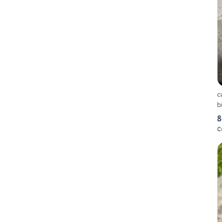
c
8
C