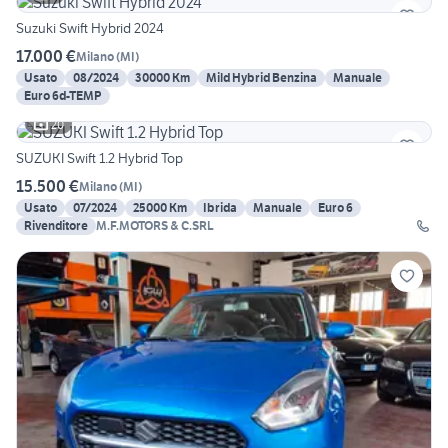
Suzuki Swift Hybrid 2024
17.000 €
Milano
(
MI
)
Usato
08/2024
30000 Km
Mild Hybrid Benzina
Manuale
Euro 6d-TEMP
20
SUZUKI Swift 1.2 Hybrid Top
15.500 €
Milano
(
MI
)
Usato
07/2024
25000 Km
Ibrida
Manuale
Euro 6
Rivenditore
M.F.MOTORS & C.SRL