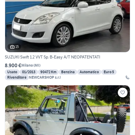
15
SUZUKI Swift 1.2 VVT 5p. B-Easy A/T NEOPATENTATI
8.900 €
Milano
(
MI
)
Usato
01/2013
90472 Km
Benzina
Automatico
Euro 5
Rivenditore
NEWCARSHOP s.r.l