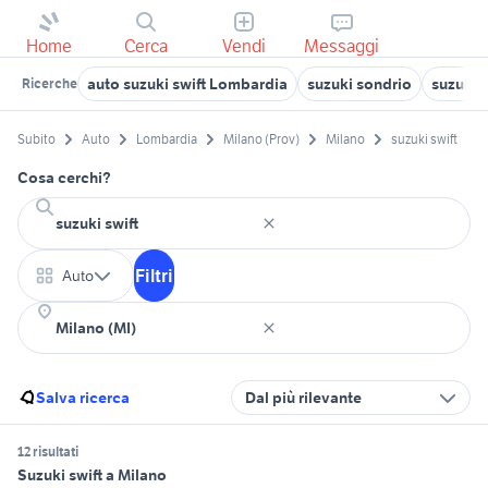
Home
Cerca
Vendi
Messaggi
auto suzuki swift Lombardia
suzuki sondrio
suzuki s
Ricerche
Subito
Auto
Lombardia
Milano (Prov)
Milano
suzuki swift
Cosa cerchi?
Filtri
Auto
Salva ricerca
Dal più rilevante
12 risultati
Suzuki swift a Milano