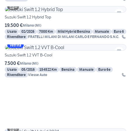
4
Suzuki Swift 1.2 Hybrid Top
19.500 €
Milano
(
MI
)
Usato
02/2026
7000 Km
Mild Hybrid Benzina
Manuale
Euro 6
Rivenditore
FRATELLI MILANI DI MILANI CARLO E FERNANDO S.N.C.
Vetrina
Suzuki Swift 1.2 VVT B-Cool
7.500 €
Milano
(
MI
)
Usato
05/2016
154522 Km
Benzina
Manuale
Euro 6e
Rivenditore
Viesse Auto
5