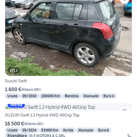
4
Suzuki Swift
1.600 €
Milano
(
MI
)
Usato
09/2010
200000 Km
Benzina
Manuale
Euro 4
Vetrina
SUZUKI Swift 1.2 Hybrid 4WD AllGrip Top
16.500 €
Milano
(
MI
)
Usato
05/2024
53000 Km
Ibrida
Manuale
Euro 6
Rivenditore
M.F.MOTORS & C.SRL