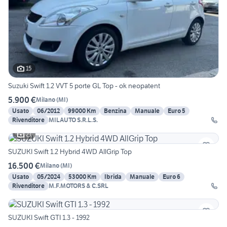
15
Suzuki Swift 1.2 VVT 5 porte GL Top - ok neopatent
5.900 €
Milano
(
MI
)
Usato
06/2012
99000 Km
Benzina
Manuale
Euro 5
Rivenditore
MILAUTO S.R.L.S.
21
SUZUKI Swift 1.2 Hybrid 4WD AllGrip Top
16.500 €
Milano
(
MI
)
Usato
05/2024
53000 Km
Ibrida
Manuale
Euro 6
Rivenditore
M.F.MOTORS & C.SRL
SUZUKI Swift GTI 1.3 - 1992