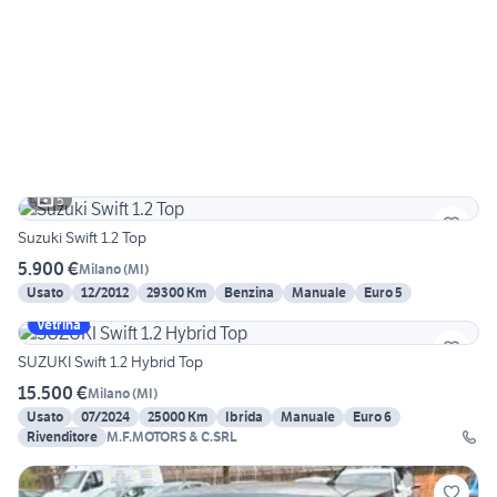
5
Suzuki Swift 1.2 Top
5.900 €
Milano
(
MI
)
Usato
12/2012
29300 Km
Benzina
Manuale
Euro 5
Vetrina
SUZUKI Swift 1.2 Hybrid Top
15.500 €
Milano
(
MI
)
Usato
07/2024
25000 Km
Ibrida
Manuale
Euro 6
Rivenditore
M.F.MOTORS & C.SRL