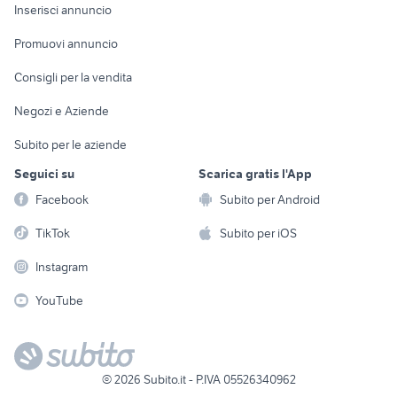
Console e
Accessori per
Casalinghi
Inserisci annuncio
Videogiochi
animali
Elettrodomestici
Promuovi annuncio
Audio/Video
Musica e Film
Giardino e Fai da te
Consigli per la vendita
Fotografia
Libri e Riviste
Abbigliamento e
Negozi e Aziende
Telefonia
Strumenti Musicali
Accessori
Subito per le aziende
Sports
Tutto per i bambini
Seguici su
Scarica gratis l'App
Biciclette
Facebook
Subito per Android
Collezionismo
TikTok
Subito per iOS
Instagram
YouTube
©
2026
Subito.it - P.IVA 05526340962