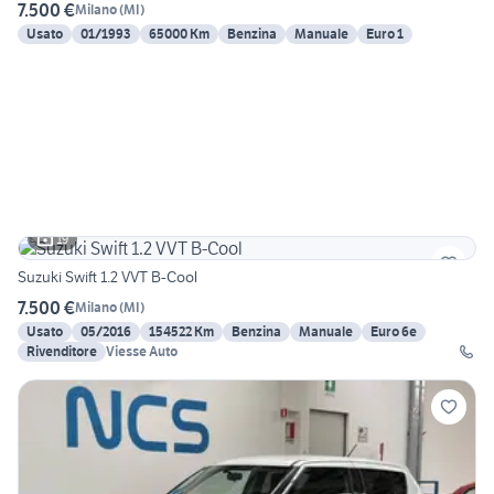
7.500 €
Milano
(
MI
)
Usato
01/1993
65000 Km
Benzina
Manuale
Euro 1
19
Suzuki Swift 1.2 VVT B-Cool
7.500 €
Milano
(
MI
)
Usato
05/2016
154522 Km
Benzina
Manuale
Euro 6e
Rivenditore
Viesse Auto