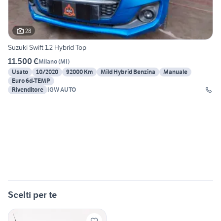
28
Suzuki Swift 1.2 Hybrid Top
11.500 €
Milano
(
MI
)
Usato
10/2020
92000 Km
Mild Hybrid Benzina
Manuale
Euro 6d-TEMP
Rivenditore
IGW AUTO
Scelti per te