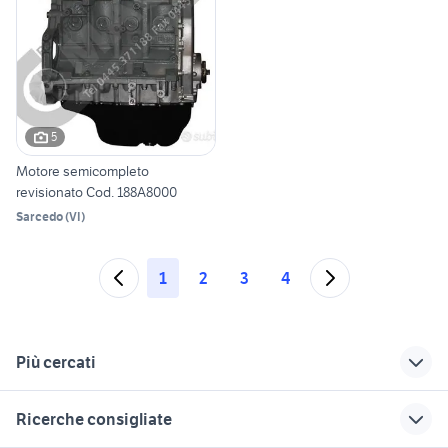
5
Motore semicompleto
revisionato Cod. 188A8000
Sarcedo
(
VI
)
1
2
3
4
Più cercati
Correlati
Richerche simili
Suggerimenti
Ricerche consigliate
suzuki sidekick
suzuki swift auto
cambio suzuki swift