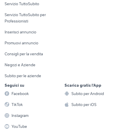
Servizio TuttoSubito
elettronica
per la casa e la
sports e hobby
Servizio TuttoSubito per
persona
Informatica
Animali
Professionisti
Arredamento e
Console e
Accessori per
Casalinghi
Inserisci annuncio
Videogiochi
animali
Elettrodomestici
Promuovi annuncio
Audio/Video
Musica e Film
Giardino e Fai da te
Consigli per la vendita
Fotografia
Libri e Riviste
Abbigliamento e
Negozi e Aziende
Telefonia
Strumenti Musicali
Accessori
Subito per le aziende
Sports
Tutto per i bambini
Seguici su
Scarica gratis l'App
Biciclette
Facebook
Subito per Android
Collezionismo
TikTok
Subito per iOS
Instagram
YouTube