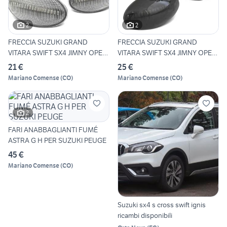
2
2
FRECCIA SUZUKI GRAND
FRECCIA SUZUKI GRAND
VITARA SWIFT SX4 JIMNY OPEL
VITARA SWIFT SX4 JIMNY OPEL
A
A
21 €
25 €
Mariano Comense
(
CO
)
Mariano Comense
(
CO
)
2
FARI ANABBAGLIANTI FUMÉ
ASTRA G H PER SUZUKI PEUGE
45 €
Mariano Comense
(
CO
)
Suzuki sx4 s cross swift ignis
ricambi disponibili