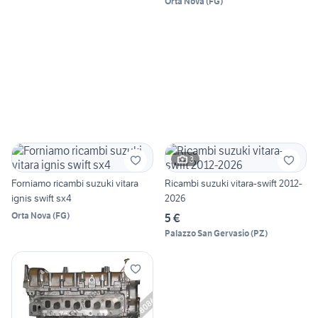
Orta Nova
(
FG
)
3
Forniamo ricambi suzuki vitara
Ricambi suzuki vitara-swift 2012-
ignis swift sx4
2026
Orta Nova
(
FG
)
5 €
Palazzo San Gervasio
(
PZ
)