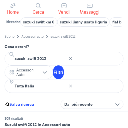
Home
Cerca
Vendi
Messaggi
suzuki swift km 0
suzuki jimny usato liguria
fiat bra
Ricerche
Subito
Accessori auto
suzuki swift 2012
Cosa cerchi?
Accessori
Filtri
Auto
Salva ricerca
Dal più recente
109 risultati
Suzuki swift 2012 in Accessori auto