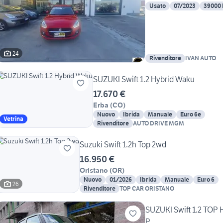
Usato
07/2023
39000
24
Rivenditore
IVAN AUTO
SUZUKI Swift 1.2 Hybrid Waku
17.670 €
Erba
(
CO
)
Nuovo
Ibrida
Manuale
Euro 6e
Vetrina
Rivenditore
AUTO DRIVE MGM
Suzuki Swift 1.2h Top 2wd
16.950 €
Oristano
(
OR
)
Nuovo
01/2026
Ibrida
Manuale
Euro 6
26
Rivenditore
TOP CAR ORISTANO
SUZUKI Swift 1.2 T
P