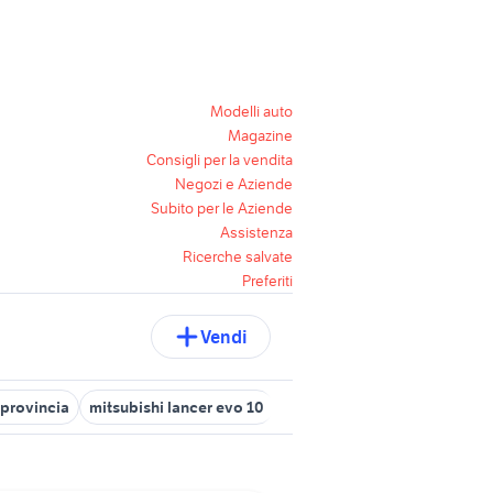
Modelli auto
Magazine
Consigli per la vendita
Negozi e Aziende
Subito per le Aziende
Assistenza
Ricerche salvate
Preferiti
Vendi
 provincia
mitsubishi lancer evo 10
lancia ypsilon 1.2
toyota a