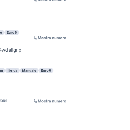
e
Euro 6
Mostra numero
4wd allgrip
Km
Ibrida
Manuale
Euro 6
Mostra numero
TORS