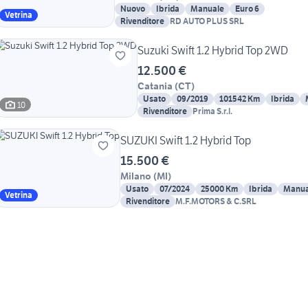
Nuovo
Ibrida
Manuale
Euro 6
Vetrina
Rivenditore
RD AUTO PLUS SRL
Suzuki Swift 1.2 Hybrid Top 2WD
12.500 €
Catania
(
CT
)
Usato
09/2019
101542 Km
Ibrida
10
Rivenditore
Prima S.r.l.
SUZUKI Swift 1.2 Hybrid Top
15.500 €
Milano
(
MI
)
Usato
07/2024
25000 Km
Ibrida
Manua
Vetrina
Rivenditore
M.F.MOTORS & C.SRL