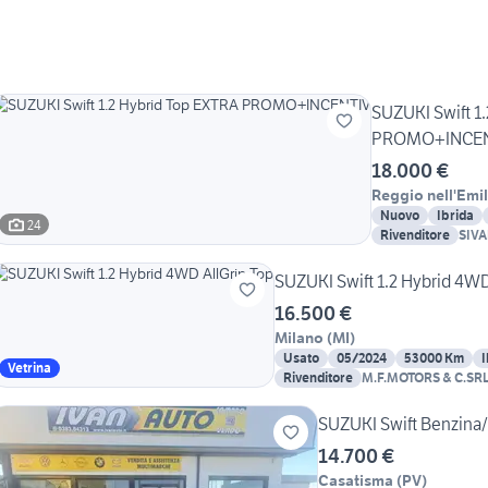
SUZUKI Swift 1
PROMO+INCEN
18.000 €
Reggio nell'Emil
Nuovo
Ibrida
24
Rivenditore
SIVA
SUZUKI Swift 1.2 Hybrid 4WD
16.500 €
Milano
(
MI
)
Usato
05/2024
53000 Km
I
Vetrina
Rivenditore
M.F.MOTORS & C.SR
SUZUKI Swift Benzina
14.700 €
Casatisma
(
PV
)