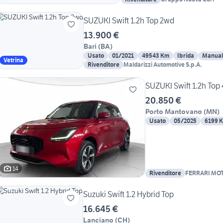
SUZUKI Swift 1.2h Top 2wd
13.900 €
Bari
(
BA
)
Usato
01/2021
49543 Km
Ibrida
Manual
Vetrina
Rivenditore
Maldarizzi Automotive S.p.A.
SUZUKI Swift 1.2h Top 
20.850 €
Porto Mantovano
(
MN
)
Usato
05/2025
6199 
14
Rivenditore
FERRARI MO
Suzuki Swift 1.2 Hybrid Top
16.645 €
Lanciano
(
CH
)