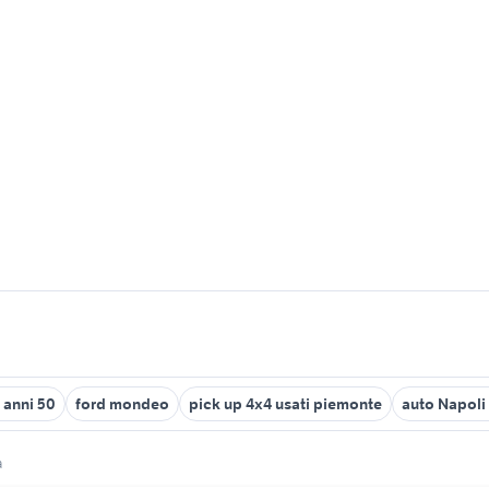
0 anni 50
ford mondeo
pick up 4x4 usati piemonte
auto Napoli
a