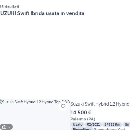
35 risultati
UZUKI Swift Ibrida usata in vendita
Suzuki Swift Hybrid 1.2 Hybri
14.500 €
Palermo
(
PA
)
Usato
02/2021
54382 Km
Ibr
12
Rivenditore
Gruppo Nuova Cori