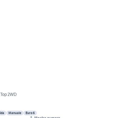
d Top 2WD
ida
Manuale
Euro 6
Mostra numero