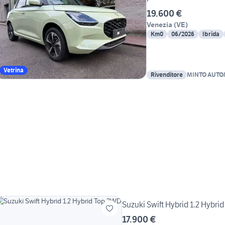
19.600 €
Venezia
(
VE
)
Km0
06/2026
Ibrida
Vetrina
Rivenditore
MINTO AUTO
Suzuki Swift Hybrid 1.2 Hybri
17.900 €