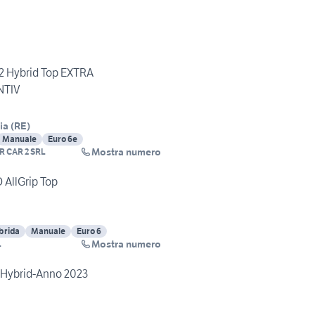
.2 Hybrid Top EXTRA
TIV
ia
(
RE
)
Manuale
Euro 6e
Mostra numero
R CAR 2 SRL
 AllGrip Top
brida
Manuale
Euro 6
Mostra numero
L
/Hybrid-Anno 2023