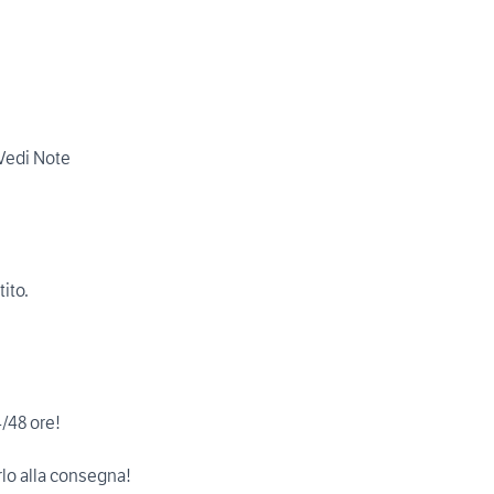
 Vedi Note
tito.
4/48 ore!
rlo alla consegna!