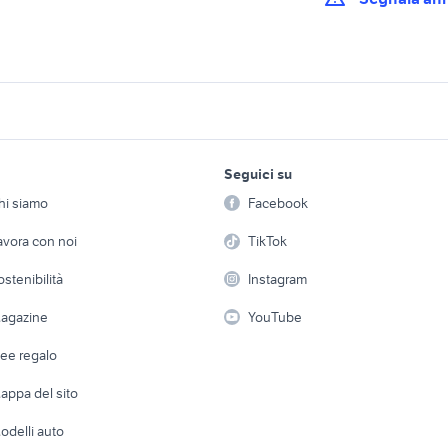
gnia opc
opel astra Sardegna
haval h2
a 2005 accessori
opel astra auto Cagliari
opel astra gtc auto
lavoro e servizi
elettronica
per la casa e la
provincia
Lombardia
Seguici su
person
Offerte di lavoro
Informatica
opel astra gtc sport
a blu accessori auto
opel astra 1.6 accessori auto
hi siamo
Facebook
Arredam
auto
etto
Servizi
Console e Videogiochi
Casaling
avora con noi
TikTok
a 2014 accessori
opel astra 2012 accessori
opel astra coupe au
auto
 a schiera
Candidati in cerca di
Audio/Video
Elettrod
ostenibilità
Instagram
lavoro
te mantova
nissan silvia
auto usate lecco
i
Fotografia
Giardino 
agazine
YouTube
rolla
fiorino pick up
microcar auto
Attrezzature di lavoro
Telefonia
Abbigli
dee regalo
Accesso
e altro
appa del sito
Tutto per
odelli auto