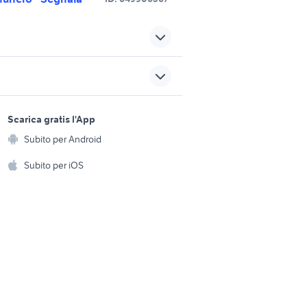
opel astra 2006
opel astra 2006 accessori
sports e hobby
auto
a
Scarica gratis l'App
Animali
 accessori
opel astra wagon auto
Subito per Android
ento e
Accessori per animali
hi
Subito per iOS
to
mercedes gla h247 auto
Musica e Film
omestici
regalo auto Roma
Libri e Riviste
e Fai da te
fiat 1100 anni 50
Strumenti Musicali
amento e
ri
Sports
 i bambini
Biciclette