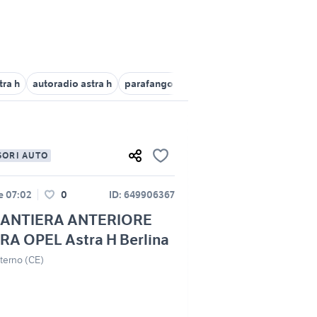
tra h
autoradio astra h
parafango anteriore destro smart
cerch
SORI AUTO
le 07:02
0
ID: 649906367
ANTIERA ANTERIORE
RA OPEL Astra H Berlina
Literno (CE)