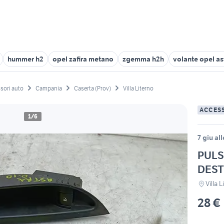
hummer h2
opel zafira metano
zgemma h2h
volante opel as
sori auto
Campania
Caserta (Prov)
Villa Literno
ACCES
1/6
7 giu al
PULS
DEST
Villa 
28 €