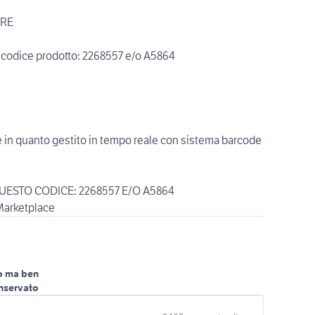
ARE
to codice prodotto: 2268557 e/o A5864
le in quanto gestito in tempo reale con sistema barcode
UESTO CODICE: 2268557 E/O A5864
arketplace
o ma ben
nservato