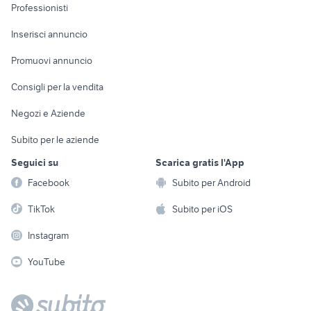
Informatica
Animali
Professionisti
Arredamento e
Console e
Accessori per
Casalinghi
Inserisci annuncio
Videogiochi
animali
Elettrodomestici
Promuovi annuncio
Audio/Video
Musica e Film
Giardino e Fai da te
Consigli per la vendita
Fotografia
Libri e Riviste
Abbigliamento e
Negozi e Aziende
Telefonia
Strumenti Musicali
Accessori
Subito per le aziende
Sports
Tutto per i bambini
Seguici su
Scarica gratis l'App
Biciclette
Facebook
Subito per Android
Collezionismo
TikTok
Subito per iOS
Instagram
YouTube