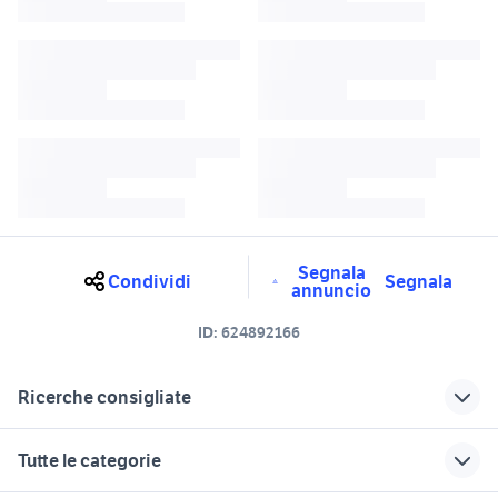
Segnala
Condividi
Segnala
annuncio
ID:
624892166
Ricerche consigliate
verricello panda 4x4
jeep compass 4x4
Tutte le categorie
panda 4x4 monster
range rover 4x4