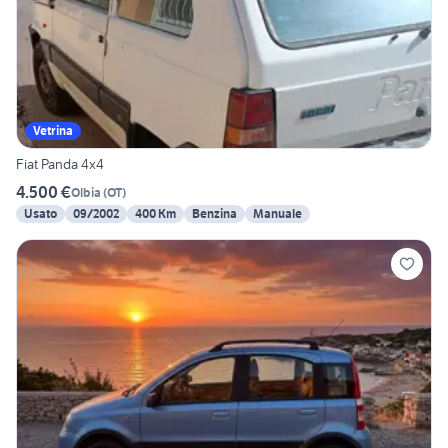
Vetrina
Fiat Panda 4x4
4.500 €
Olbia
(
OT
)
Usato
09/2002
400 Km
Benzina
Manuale