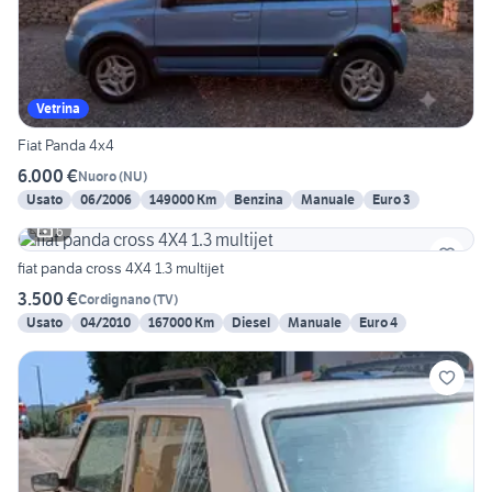
Vetrina
Fiat Panda 4x4
6.000 €
Nuoro
(
NU
)
Usato
06/2006
149000 Km
Benzina
Manuale
Euro 3
6
fiat panda cross 4X4 1.3 multijet
3.500 €
Cordignano
(
TV
)
Usato
04/2010
167000 Km
Diesel
Manuale
Euro 4