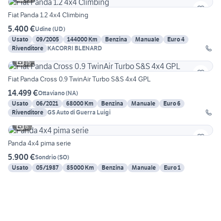
Fiat Panda 1.2 4x4 Climbing
5.400 €
Udine
(
UD
)
Usato
09/2005
144000 Km
Benzina
Manuale
Euro 4
Rivenditore
KACORRI BLENARD
15
Fiat Panda Cross 0.9 TwinAir Turbo S&S 4x4 GPL
14.499 €
Ottaviano
(
NA
)
Usato
06/2021
68000 Km
Benzina
Manuale
Euro 6
Rivenditore
GS Auto di Guerra Luigi
6
Panda 4x4 pima serie
5.900 €
Sondrio
(
SO
)
Usato
05/1987
85000 Km
Benzina
Manuale
Euro 1