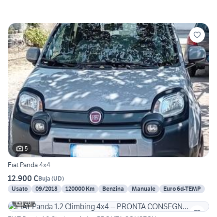
5
Fiat Panda 4x4
12.900 €
Buja
(
UD
)
Usato
09/2018
120000 Km
Benzina
Manuale
Euro 6d-TEMP
20