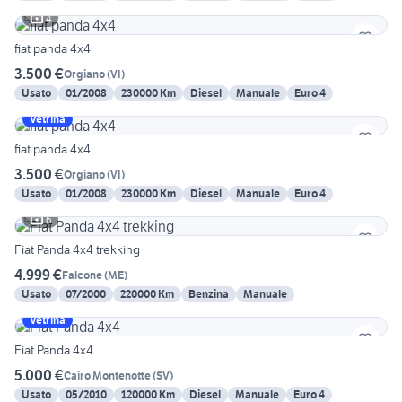
4
fiat panda 4x4
3.500 €
Orgiano
(
VI
)
Usato
01/2008
230000 Km
Diesel
Manuale
Euro 4
Vetrina
fiat panda 4x4
3.500 €
Orgiano
(
VI
)
Usato
01/2008
230000 Km
Diesel
Manuale
Euro 4
6
Fiat Panda 4x4 trekking
4.999 €
Falcone
(
ME
)
Usato
07/2000
220000 Km
Benzina
Manuale
Vetrina
Fiat Panda 4x4
5.000 €
Cairo Montenotte
(
SV
)
Usato
05/2010
120000 Km
Diesel
Manuale
Euro 4