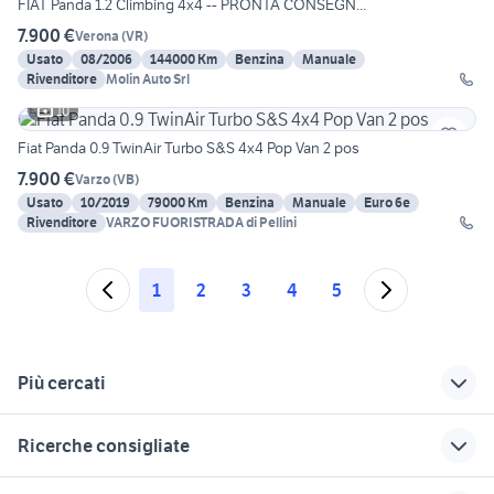
FIAT Panda 1.2 Climbing 4x4 -- PRONTA CONSEGN...
7.900 €
Verona
(
VR
)
Usato
08/2006
144000 Km
Benzina
Manuale
Rivenditore
Molin Auto Srl
10
Fiat Panda 0.9 TwinAir Turbo S&S 4x4 Pop Van 2 pos
7.900 €
Varzo
(
VB
)
Usato
10/2019
79000 Km
Benzina
Manuale
Euro 6e
Rivenditore
VARZO FUORISTRADA di Pellini
1
2
3
4
5
Più cercati
Correlati
Richerche simili
Suggerimenti
Ricerche consigliate
scritta panda 4x4
fuoristrada 4x4 auto
fiat panda bianca
Liguria
golf 6
peugeot 3008 gt line
quad 4x4 Campania
auto Puglia