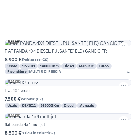
5
FIAT PANDA 4X4 DIESEL. PULSANTE( ELD) GANCIO TR
8.900 €
Trebisacce
(
CS
)
Usato
12/2011
140000 Km
Diesel
Manuale
Euro 5
Rivenditore
MULTI R DI RESCIA
6
Fiat 4X4 cross
7.500 €
Petrona'
(
CZ
)
Usato
09/2011
161000 Km
Diesel
Manuale
5
fiat panda 4x4 multijet
8.500 €
Gaiole in Chianti
(
SI
)