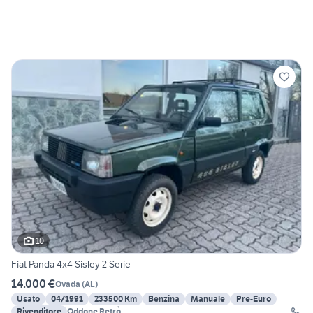
10
Fiat Panda 4x4 Sisley 2 Serie
14.000 €
Ovada
(
AL
)
Usato
04/1991
233500 Km
Benzina
Manuale
Pre-Euro
Rivenditore
Oddone Retrò