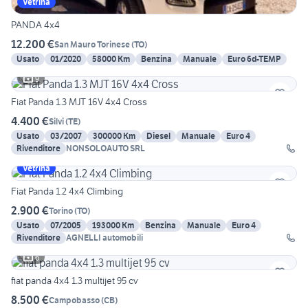
Vetrina
PANDA 4x4
12.200 €
San Mauro Torinese
(
TO
)
Usato
01/2020
58000 Km
Benzina
Manuale
Euro 6d-TEMP
9
Fiat Panda 1.3 MJT 16V 4x4 Cross
4.400 €
Silvi
(
TE
)
Usato
03/2007
300000 Km
Diesel
Manuale
Euro 4
Rivenditore
NONSOLOAUTO SRL
Vetrina
Fiat Panda 1.2 4x4 Climbing
2.900 €
Torino
(
TO
)
Usato
07/2005
193000 Km
Benzina
Manuale
Euro 4
Rivenditore
AGNELLI automobili
6
fiat panda 4x4 1.3 multijet 95 cv
8.500 €
Campobasso
(
CB
)