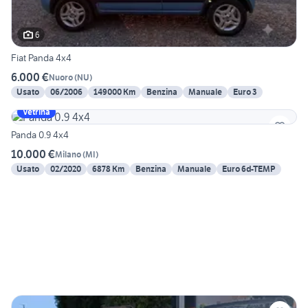
6
Fiat Panda 4x4
6.000 €
Nuoro
(
NU
)
Usato
06/2006
149000 Km
Benzina
Manuale
Euro 3
Vetrina
Panda 0.9 4x4
10.000 €
Milano
(
MI
)
Usato
02/2020
6878 Km
Benzina
Manuale
Euro 6d-TEMP