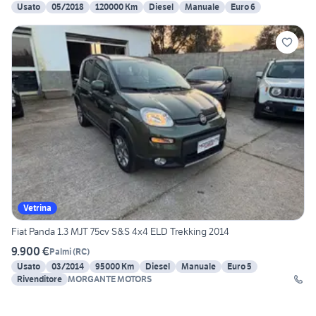
Usato
05/2018
120000 Km
Diesel
Manuale
Euro 6
Vetrina
Fiat Panda 1.3 MJT 75cv S&S 4x4 ELD Trekking 2014
9.900 €
Palmi
(
RC
)
Usato
03/2014
95000 Km
Diesel
Manuale
Euro 5
Rivenditore
MORGANTE MOTORS