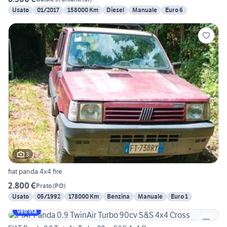
Usato
01/2017
158000 Km
Diesel
Manuale
Euro 6
3
fiat panda 4x4 fire
2.800 €
Prato
(
PO
)
Usato
05/1992
178000 Km
Benzina
Manuale
Euro 1
Vetrina