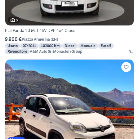
8
Fiat Panda 1.3 MJT 16V DPF 4x4 Cross
9.900 €
Piazza Armerina
(
EN
)
Usato
07/2011
102000 Km
Diesel
Manuale
Euro 5
Rivenditore
A&M Auto Srl Monasteri Group