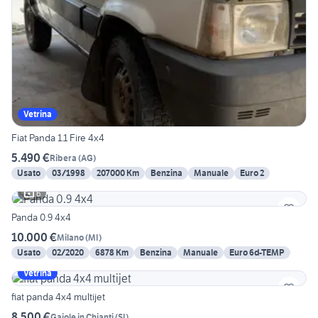
Vetrina
Fiat Panda 1.1 Fire 4x4
5.490 €
Ribera
(
AG
)
Usato
03/1998
207000 Km
Benzina
Manuale
Euro 2
6
Panda 0.9 4x4
10.000 €
Milano
(
MI
)
Usato
02/2020
6878 Km
Benzina
Manuale
Euro 6d-TEMP
Vetrina
fiat panda 4x4 multijet
8.500 €
Gaiole in Chianti
(
SI
)