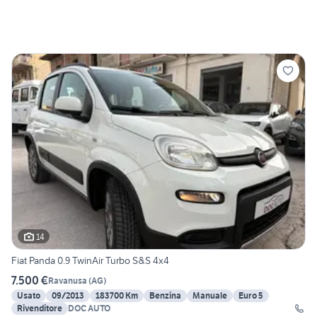
14
Fiat Panda 0.9 TwinAir Turbo S&S 4x4
7.500 €
Ravanusa
(
AG
)
Usato
09/2013
183700 Km
Benzina
Manuale
Euro 5
Rivenditore
DOC AUTO