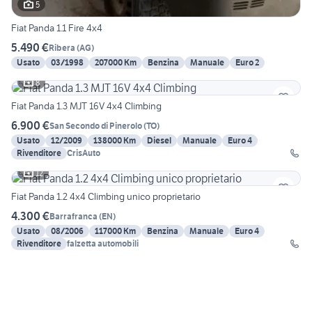
5
Fiat Panda 1.1 Fire 4x4
5.490 €
Ribera
(
AG
)
Usato
03/1998
207000 Km
Benzina
Manuale
Euro 2
8
Fiat Panda 1.3 MJT 16V 4x4 Climbing
6.900 €
San Secondo di Pinerolo
(
TO
)
Usato
12/2009
138000 Km
Diesel
Manuale
Euro 4
Rivenditore
CrisAuto
12
Fiat Panda 1.2 4x4 Climbing unico proprietario
4.300 €
Barrafranca
(
EN
)
Usato
08/2006
117000 Km
Benzina
Manuale
Euro 4
Rivenditore
falzetta automobili