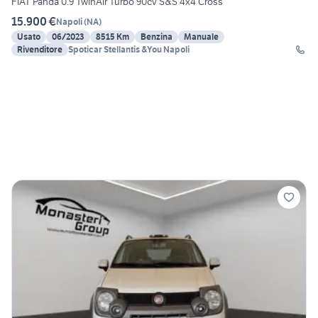
FIAT Panda 0.9 TwinAir Turbo 90cv S&S 4x4 Cross
15.900 €
Napoli
(
NA
)
Usato
06/2023
8515 Km
Benzina
Manuale
Rivenditore
Spoticar Stellantis &You Napoli