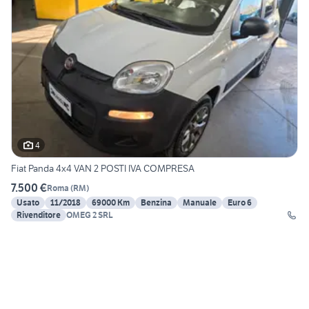
4
Fiat Panda 4x4 VAN 2 POSTI IVA COMPRESA
7.500 €
Roma
(
RM
)
Usato
11/2018
69000 Km
Benzina
Manuale
Euro 6
Rivenditore
OMEG 2 SRL