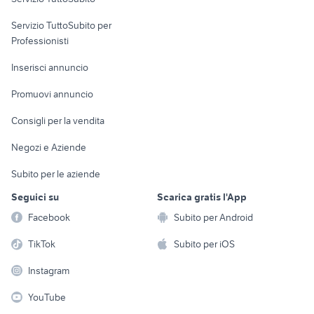
elettronica
per la casa e la
sports e hobby
Servizio TuttoSubito per
persona
Informatica
Animali
Professionisti
Arredamento e
Console e
Accessori per
Casalinghi
Inserisci annuncio
Videogiochi
animali
Elettrodomestici
Promuovi annuncio
Audio/Video
Musica e Film
Giardino e Fai da te
Consigli per la vendita
Fotografia
Libri e Riviste
Abbigliamento e
Negozi e Aziende
Telefonia
Strumenti Musicali
Accessori
Subito per le aziende
Sports
Tutto per i bambini
Seguici su
Scarica gratis l'App
Biciclette
Facebook
Subito per Android
Collezionismo
TikTok
Subito per iOS
Instagram
YouTube