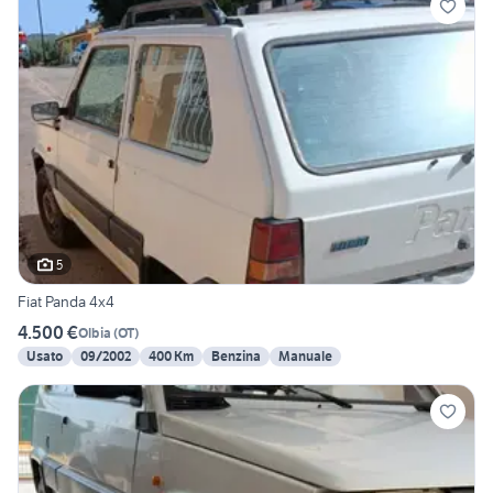
5
Fiat Panda 4x4
4.500 €
Olbia
(
OT
)
Usato
09/2002
400 Km
Benzina
Manuale