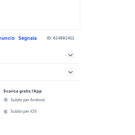
nuncio
Segnala
ID:
624892411
moquette per fiat 500 l
ricambi auto fiat torino
 auto
fiat 500 c auto Sicilia
sports e hobby
a
Scarica gratis l'App
fiat 500 da restaurare auto
Animali
Subito per Android
fiorino pick up
ento e
Accessori per animali
hi
Subito per iOS
iemonte
alfa 90
Musica e Film
omestici
Libri e Riviste
e Fai da te