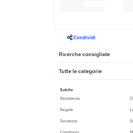
Condividi
Ricerche consigliate
fiat 500 vecchia ricambi
stereo fi
Tutte le categorie
fiat 500 auto Sardegna
fiat 500 l
auto fiat 500 Basilicata
ricambi fi
motori
immobili
Subito
fiat 500 auto Catania
cerchi fi
Auto
Appartamenti
Assistenza
C
auto usate lecco
ford mon
Accessori Auto
Camere/Posti l
migliore 
Regole
L
golf 8 gti
euro
Moto e Scooter
Ville singole e
Sicurezza
S
Accessori Moto
Terreni e rustic
Condizioni
M