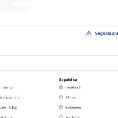
Segnala an
at 500
ricambi fiat 500x
fiat panda auto
 trekking auto
auto fiat 500 utilitaria
fiat 500 nuova auto
at barchetta auto
fiat 500 club italia auto
pneumatici fiat 500
lavoro e servizi
elettronica
per la casa e la
Seguici su
person
at 500 epoca auto
hill holder fiat 500 auto
fiat 500 d auto
Offerte di lavoro
Informatica
hi siamo
Facebook
deo
auto usate chieti
auto cabrio
Arredam
etto
Servizi
Console e Videogiochi
Casaling
auto usata 7000
avora con noi
TikTok
microcar auto
pick up 4x4 usati p
 a schiera
Candidati in cerca di
Audio/Video
Elettrod
ostenibilità
Instagram
lavoro
i
Fotografia
Giardino 
agazine
YouTube