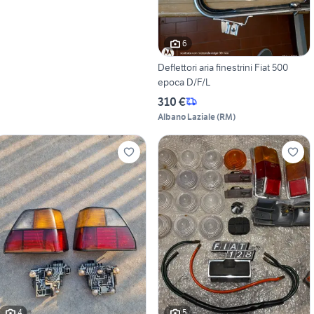
6
Deflettori aria finestrini Fiat 500
epoca D/F/L
310 €
Albano Laziale
(
RM
)
4
5