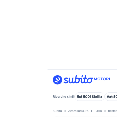
fiat 500l Sicilia
fiat 
Ricerche
simili
Subito
Accessori auto
Lazio
ricamb