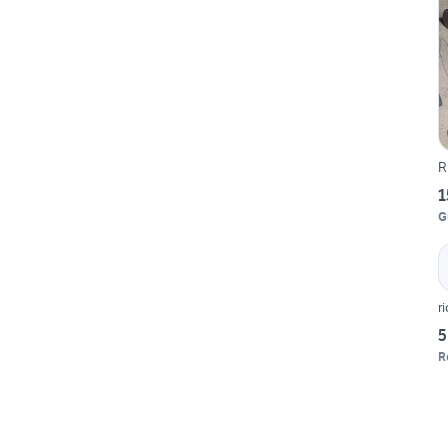
R
1
G
5
R