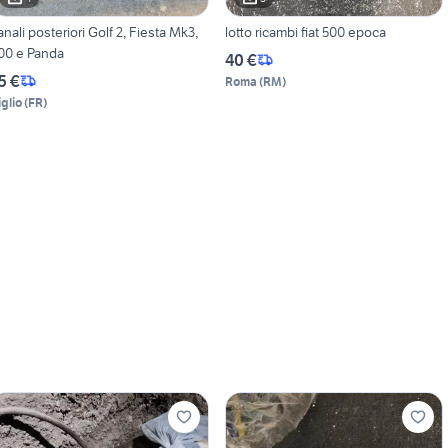
anali posteriori Golf 2, Fiesta Mk3,
lotto ricambi fiat 500 epoca
00 e Panda
40 €
5 €
Roma
(
RM
)
iglio
(
FR
)