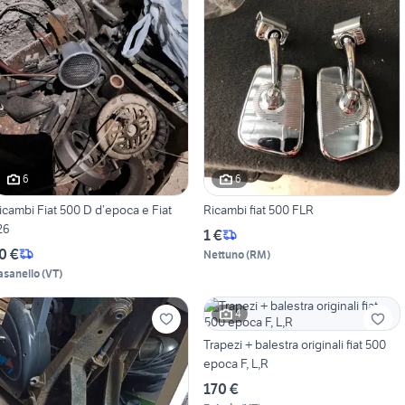
6
6
icambi Fiat 500 D d’epoca e Fiat
Ricambi fiat 500 FLR
26
1 €
0 €
Nettuno
(
RM
)
asanello
(
VT
)
4
Trapezi + balestra originali fiat 500
epoca F, L,R
170 €