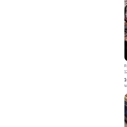
R
1
1
V