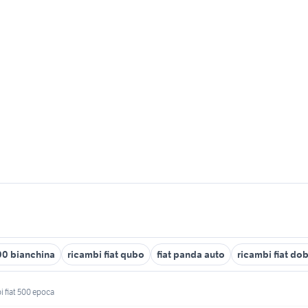
500 bianchina
ricambi fiat qubo
fiat panda auto
ricambi fiat do
i fiat 500 epoca