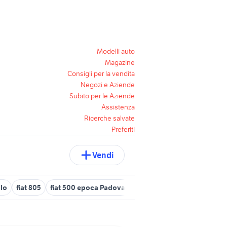
Modelli auto
Magazine
Consigli per la vendita
Negozi e Aziende
Subito per le Aziende
Assistenza
Ricerche salvate
Preferiti
Vendi
blo
fiat 805
fiat 500 epoca Padova provincia
fiat 500 topolino