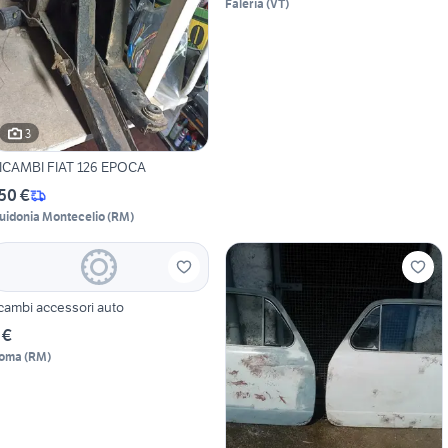
Faleria
(
VT
)
3
ICAMBI FIAT 126 EPOCA
50 €
uidonia Montecelio
(
RM
)
ricambi accessori auto
 €
oma
(
RM
)