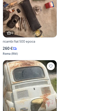
6
ricambi fiat 500 epoca
260 €
Roma
(
RM
)