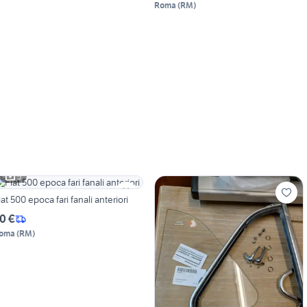
Roma
(
RM
)
5
iat 500 epoca fari fanali anteriori
0 €
oma
(
RM
)