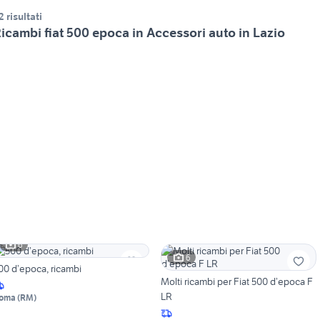
2 risultati
icambi fiat 500 epoca in Accessori auto in Lazio
6
6
00 d’epoca, ricambi
Molti ricambi per Fiat 500 d’epoca F
LR
oma
(
RM
)