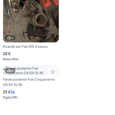
6
Ricambi per Fiat 500 d’epoca
10 €
Roma
(
RM
)
6
Fanali posteriori Fiat Cinquecento
DX/SX 91-98
25 €
Piglio
(
FR
)