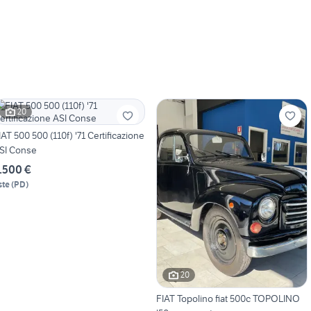
20
IAT 500 500 (110f) '71 Certificazione
SI Conse
.500 €
ste
(
PD
)
20
FIAT Topolino fiat 500c TOPOLINO