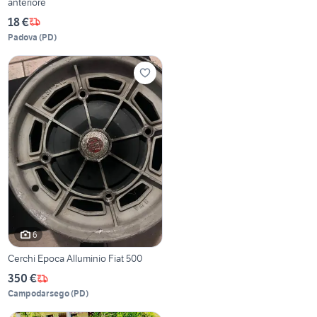
anteriore
18 €
Padova
(
PD
)
6
Cerchi Epoca Alluminio Fiat 500
350 €
Campodarsego
(
PD
)