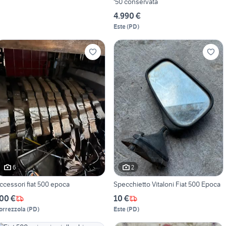
'50 conservata
4.990 €
Este
(
PD
)
6
2
ccessori fiat 500 epoca
Specchietto Vitaloni Fiat 500 Epoca
00 €
10 €
orrezzola
(
PD
)
Este
(
PD
)