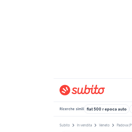
fiat 500 r epoca auto
Ricerche
simili
Subito
In vendita
Veneto
Padova (P