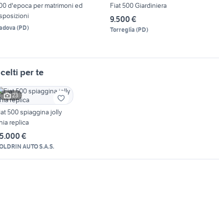
00 d'epoca per matrimoni ed
Fiat 500 Giardiniera
sposizioni
9.500 €
adova
(
PD
)
Torreglia
(
PD
)
celti per te
23
iat 500 spiaggina jolly
hia replica
5.000 €
OLDRIN AUTO S.A.S.