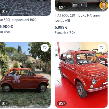
20
6
FIAT 500L 110 F BERLINA anno
iat 500L d’epoca del 1970
iscritta ASI
6.900 €
6.999 €
ste
(
PD
)
Fontaniva
(
PD
)
4
3