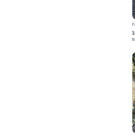
F
1
E