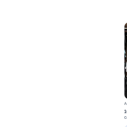
A
1
C