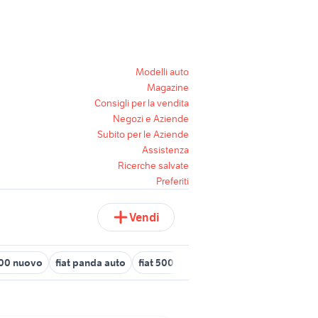
Modelli auto
Magazine
Consigli per la vendita
Negozi e Aziende
Subito per le Aziende
Assistenza
Ricerche salvate
Preferiti
Vendi
00 nuovo
fiat panda auto
fiat 500 bianchina
500l autocarro