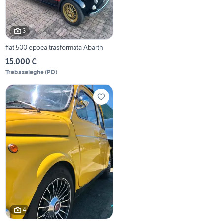
3
fiat 500 epoca trasformata Abarth
15.000 €
Trebaseleghe
(
PD
)
4