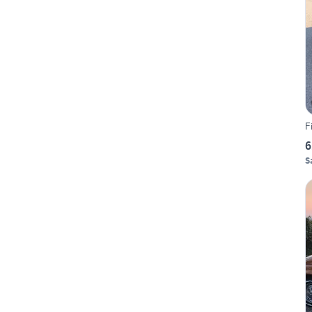
F
6
S