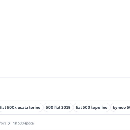
fiat 500x usata torino
500 fiat 2019
fiat 500 topolino
kymco 5
rov)
fiat 500 epoca