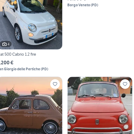
Borgo Veneto
(
PD
)
4
iat 500 Cabrio 1.2 fire
.200 €
an Giorgio delle Pertiche
(
PD
)