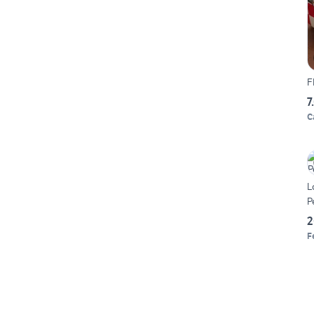
F
7
C
L
P
2
F