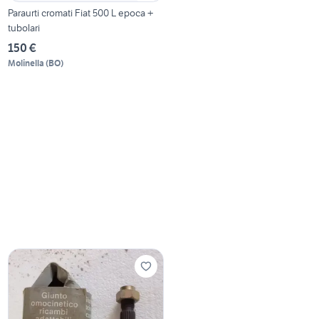
Paraurti cromati Fiat 500 L epoca +
tubolari
150 €
Molinella
(
BO
)