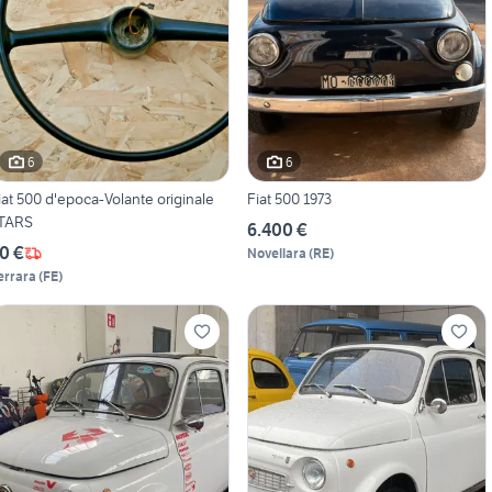
6
6
iat 500 d'epoca-Volante originale
Fiat 500 1973
TARS
6.400 €
0 €
Novellara
(
RE
)
errara
(
FE
)