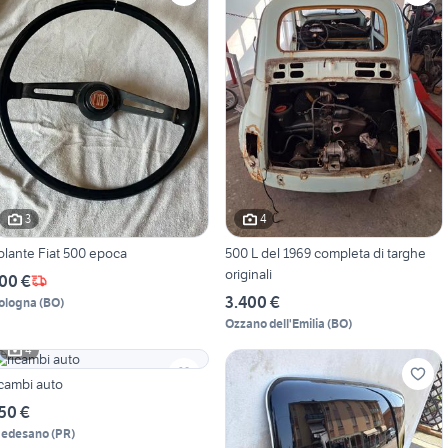
3
4
olante Fiat 500 epoca
500 L del 1969 completa di targhe
originali
00 €
3.400 €
ologna
(
BO
)
Ozzano dell'Emilia
(
BO
)
4
icambi auto
50 €
edesano
(
PR
)