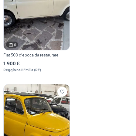
6
Fiat 500 d'epoca da restaurare
1.900 €
Reggio nell'Emilia
(
RE
)