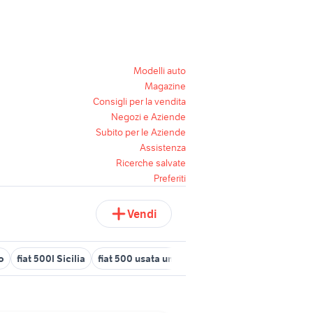
Modelli auto
Magazine
Consigli per la vendita
Negozi e Aziende
Subito per le Aziende
Assistenza
Ricerche salvate
Preferiti
Vendi
o
fiat 500l Sicilia
fiat 500 usata umbria
roulotte 500 euro
fia