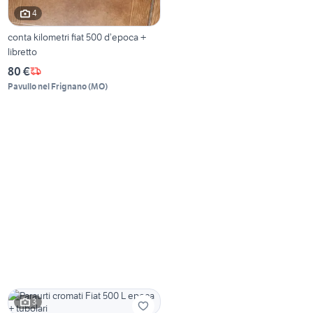
4
conta kilometri fiat 500 d’epoca +
libretto
80 €
Pavullo nel Frignano
(
MO
)
3