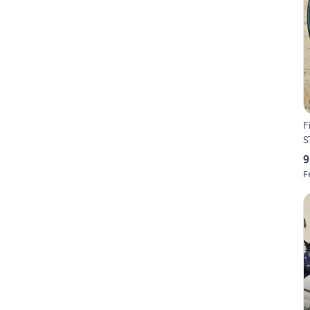
F
S
9
F