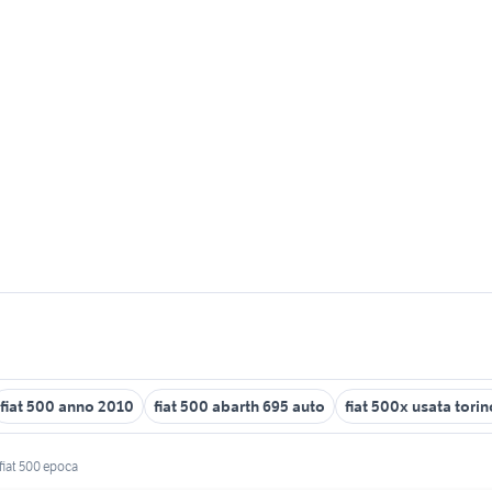
fiat 500 anno 2010
fiat 500 abarth 695 auto
fiat 500x usata torin
fiat 500 epoca