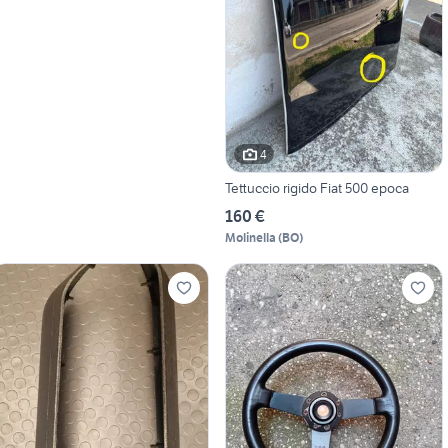
4
Tettuccio rigido Fiat 500 epoca
160 €
Molinella
(
BO
)