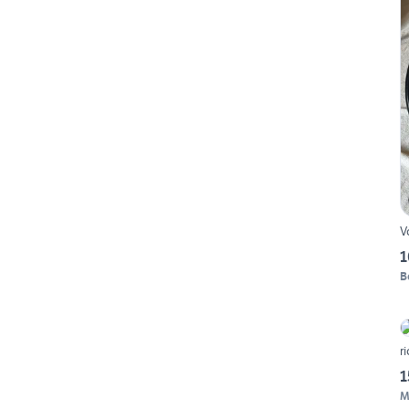
V
1
B
r
1
M