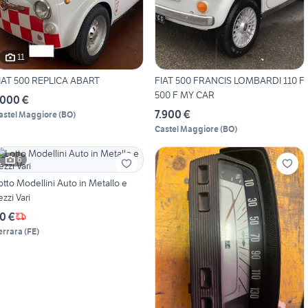
11
IAT 500 REPLICA ABART
FIAT 500 FRANCIS LOMBARDI 110 F
500 F MY CAR
.000 €
7.900 €
astel Maggiore
(
BO
)
Castel Maggiore
(
BO
)
6
otto Modellini Auto in Metallo e
ezzi Vari
0 €
errara
(
FE
)