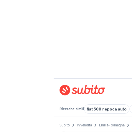
fiat 500 r epoca auto
Ricerche
simili
Subito
In vendita
Emilia-Romagna