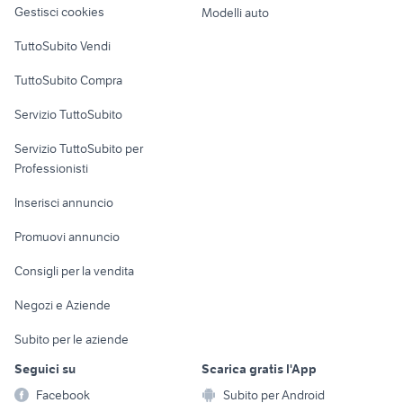
Gestisci cookies
Modelli auto
ford focus 2014 accessori auto
x3 2014 auto
Case vacanza
auto cabrio
fiat 1100 anni 50
TuttoSubito Vendi
Uffici e Locali
auto usate taranto privati
alfa romeo tonale
TuttoSubito Compra
commerciali
auto grandinate
nissan silvia
Servizio TuttoSubito
microcar auto
alfa 75 3.0 v6
elettronica
per la casa e la
sports e hobby
pick up 4x4 usati piemonte
Servizio TuttoSubito per
persona
chevrolet spark
Informatica
Animali
Professionisti
Arredamento e
Console e
Accessori per
Casalinghi
Inserisci annuncio
Videogiochi
animali
Elettrodomestici
Promuovi annuncio
Audio/Video
Musica e Film
Giardino e Fai da te
Consigli per la vendita
Fotografia
Libri e Riviste
Abbigliamento e
Negozi e Aziende
Telefonia
Strumenti Musicali
Accessori
Subito per le aziende
Sports
Tutto per i bambini
Seguici su
Scarica gratis l'App
Biciclette
Facebook
Subito per Android