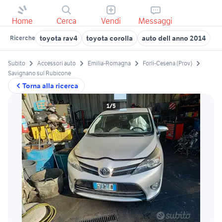
Home
Cerca
Vendi
Messaggi
toyota rav4
toyota corolla
auto dell anno 2014
au
Ricerche
Subito
Accessori auto
Emilia-Romagna
Forlì-Cesena (Prov)
Savignano sul Rubicone
Torna alla ricerca
1/5