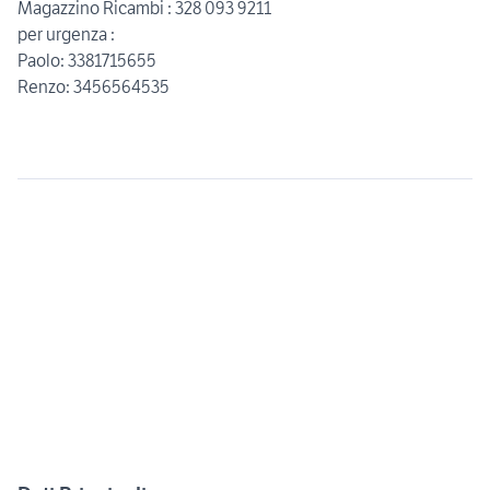
Magazzino Ricambi : 328 093 9211
per urgenza :
Paolo: 3381715655
Renzo: 3456564535