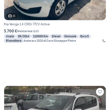
15
Kia Venga 1.4 CRDi 77CV Active
5.700 €
Massarosa
(
LU
)
Usato
05/2014
110000 Km
Diesel
Manuale
Euro 5
Rivenditore
Autocars 2020 di Caro Giuseppe Pietro