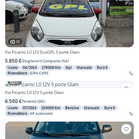
30
Kia Picanto 1.0 12V EcoGPL 5 porte Glam
5.850 €
Giugliano in Campania
(
NA
)
Usato
04/2014
179000 Km
Gpl
Manuale
Euro 5
Rivenditore
GiPA CARS
12
Kia Picanto 1.0 12V 5 porte Glam
6.500 €
Tertenia
(
OG
)
Usato
07/2014
150000 Km
Benzina
Manuale
Euro 5
Rivenditore
AP autousate