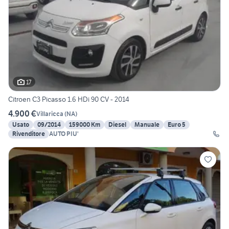
17
Citroen C3 Picasso 1.6 HDi 90 CV - 2014
4.900 €
Villaricca
(
NA
)
Usato
09/2014
159000 Km
Diesel
Manuale
Euro 5
Rivenditore
AUTO PIU'