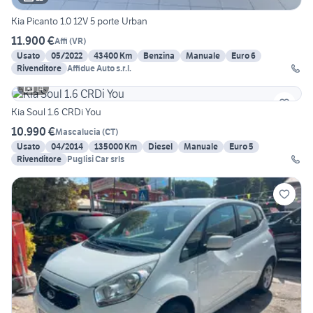
Kia Picanto 1.0 12V 5 porte Urban
11.900 €
Affi
(
VR
)
Usato
05/2022
43400 Km
Benzina
Manuale
Euro 6
Rivenditore
Affidue Auto s.r.l.
14
Kia Soul 1.6 CRDi You
10.990 €
Mascalucia
(
CT
)
Usato
04/2014
135000 Km
Diesel
Manuale
Euro 5
Rivenditore
Puglisi Car srls