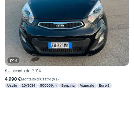
6
Kia picanto del 2014
4.990 €
Montalto di Castro
(
VT
)
Usato
10/2014
80000 Km
Benzina
Manuale
Euro 5