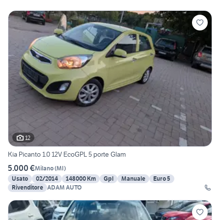
12
Kia Picanto 1.0 12V EcoGPL 5 porte Glam
5.000 €
Milano
(
MI
)
Usato
02/2014
148000 Km
Gpl
Manuale
Euro 5
Rivenditore
ADAM AUTO