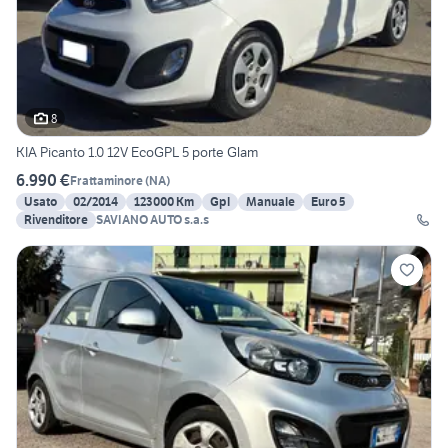
8
KIA Picanto 1.0 12V EcoGPL 5 porte Glam
6.990 €
Frattaminore
(
NA
)
Usato
02/2014
123000 Km
Gpl
Manuale
Euro 5
Rivenditore
SAVIANO AUTO s.a.s