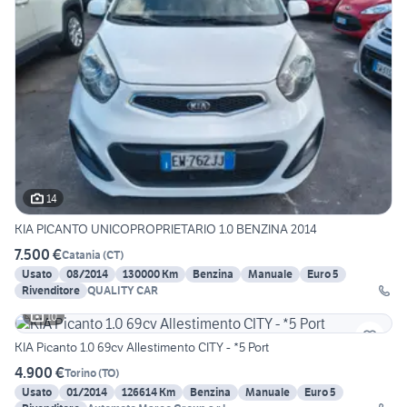
14
KIA PICANTO UNICOPROPRIETARIO 1.0 BENZINA 2014
7.500 €
Catania
(
CT
)
Usato
08/2014
130000 Km
Benzina
Manuale
Euro 5
Rivenditore
QUALITY CAR
10
KIA Picanto 1.0 69cv Allestimento CITY - *5 Port
4.900 €
Torino
(
TO
)
Usato
01/2014
126614 Km
Benzina
Manuale
Euro 5