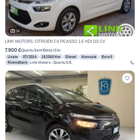
14
LINK MOTORS: CITROEN C4 PICASSO 1.6 HDI 115 CV
7.900 €
Quartu Sant'Elena
(
CA
)
Usato
07/2014
192000 Km
Diesel
Manuale
Euro 5
Rivenditore
Link Motors - Quartu S.E.