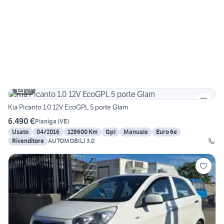
23
Kia Picanto 1.0 12V EcoGPL 5 porte Glam
6.490 €
Pianiga
(
VE
)
Usato
04/2016
129600 Km
Gpl
Manuale
Euro 6e
Rivenditore
AUTOMOBILI 3.0