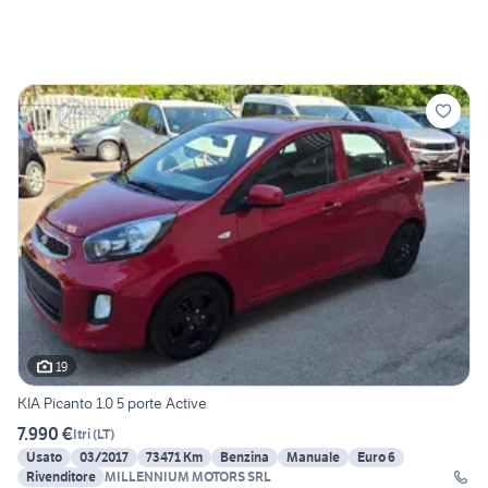
19
KIA Picanto 1.0 5 porte Active
7.990 €
Itri
(
LT
)
Usato
03/2017
73471 Km
Benzina
Manuale
Euro 6
Rivenditore
MILLENNIUM MOTORS SRL