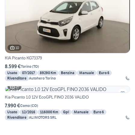
10
KIA Picanto KG73379
8.599 €
Torino
(
TO
)
Usato
07/2017
89290 Km
Benzina
Manuale
Euro 6
Rivenditore
Autohero Torino
25
Kia Picanto 1.0 12V EcoGPL FINO 2036 VALIDO
7.990 €
Como
(
CO
)
Usato
12/2016
116000 Km
Gpl
Manuale
Euro 6
Rivenditore
ALIMOTORS SRL