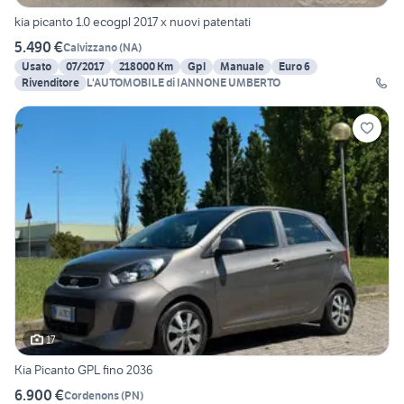
kia picanto 1.0 ecogpl 2017 x nuovi patentati
5.490 €
Calvizzano
(
NA
)
Usato
07/2017
218000 Km
Gpl
Manuale
Euro 6
Rivenditore
L'AUTOMOBILE di IANNONE UMBERTO
17
Kia Picanto GPL fino 2036
6.900 €
Cordenons
(
PN
)