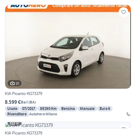
10
KIA Picanto KG73379
8.599 €
Bari
(
BA
)
Usato
07/2017
89290 Km
Benzina
Manuale
Euro 6
Rivenditore
Autohero Milano
10
KIA Picanto KG73379