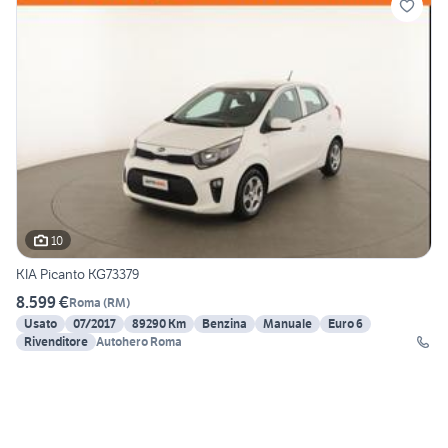
10
KIA Picanto KG73379
8.599 €
Roma
(
RM
)
Usato
07/2017
89290 Km
Benzina
Manuale
Euro 6
Rivenditore
Autohero Roma