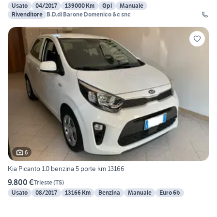
Usato
04/2017
139000 Km
Gpl
Manuale
Rivenditore
B.D.di Barone Domenico &c snc
6
Kia Picanto 1.0 benzina 5 porte km 13166
9.800 €
Trieste
(
TS
)
Usato
08/2017
13166 Km
Benzina
Manuale
Euro 6b