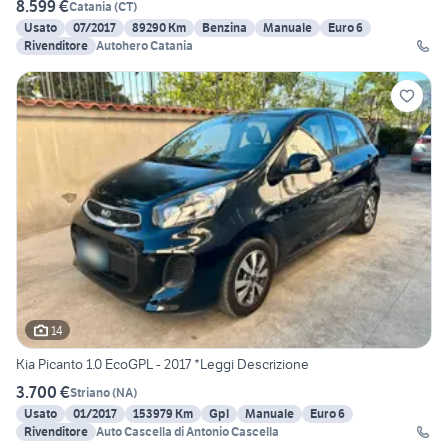
8.599 €
Catania
(
CT
)
Usato
07/2017
89290 Km
Benzina
Manuale
Euro 6
Rivenditore
Autohero Catania
14
Kia Picanto 1.0 EcoGPL - 2017 *Leggi Descrizione
3.700 €
Striano
(
NA
)
Usato
01/2017
153979 Km
Gpl
Manuale
Euro 6
Rivenditore
Auto Cascella di Antonio Cascella