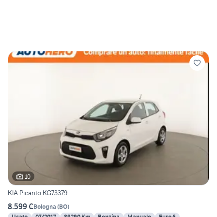
10
KIA Picanto KG73379
8.599 €
Bologna
(
BO
)
Usato
07/2017
89290 Km
Benzina
Manuale
Euro 6