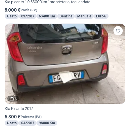
Kia picanto 1.0 63000km 1proprietario, tagliandata
8.000 €
Pavia
(
PV
)
Usato
09/2017
63400 Km
Benzina
Manuale
Euro 6
6
Kia Picanto 2017
6.800 €
Palermo
(
PA
)
Usato
03/2017
98000 Km