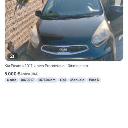
5
Kia Picanto 2017-Unico Proprietario - 0ttimo stato
5.000 €
Ardea
(
RM
)
Usato
04/2017
187604 Km
Gpl
Manuale
Euro 6