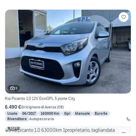
9
Kia Picanto 1.0 12V EcoGPL 5 porte City
6.490 €
Gricignano di Aversa
(
CE
)
Usato
06/2017
160000 Km
Gpl
Manuale
Euro 6e
Rivenditore
Autopecorario
6