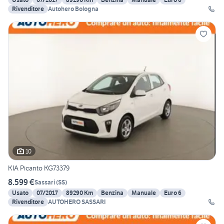
Rivenditore
Autohero Bologna
10
KIA Picanto KG73379
8.599 €
Sassari
(
SS
)
Usato
07/2017
89290 Km
Benzina
Manuale
Euro 6
Rivenditore
AUTOHERO SASSARI