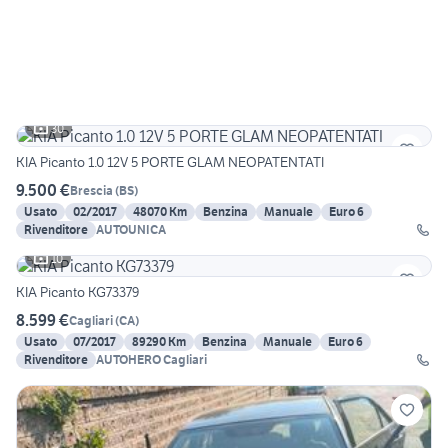
30
KIA Picanto 1.0 12V 5 PORTE GLAM NEOPATENTATI
9.500 €
Brescia
(
BS
)
Usato
02/2017
48070 Km
Benzina
Manuale
Euro 6
Rivenditore
AUTOUNICA
10
KIA Picanto KG73379
8.599 €
Cagliari
(
CA
)
Usato
07/2017
89290 Km
Benzina
Manuale
Euro 6
Rivenditore
AUTOHERO Cagliari