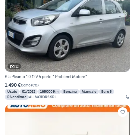
12
Kia Picanto 1.0 12V 5 porte * Problemi Motore*
1.490 €
Como
(
CO
)
Usato
01/2012
165000 Km
Benzina
Manuale
Euro 5
Rivenditore
ALIMOTORS SRL