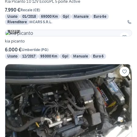
Kia Picanto 1.0 12V EcoGPL 5 porte Active
7.990 €
Recale
(
CE
)
Usato
01/2018
69000 Km
Gpl
Manuale
Euro 6e
Rivenditore
MCARS S.R.L.
6
kia picanto
6.000 €
Umbertide
(
PG
)
Usato
12/2017
95000 Km
Gpl
Manuale
Euro 6