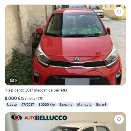
6
Kia picanto 2017 maccanica perfetta
8.000 €
Cremona
(
CR
)
Usato
07/2017
50000 Km
Benzina
Manuale
Euro 6