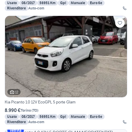
Usato
08/2017
56951 Km
Gpl
Manuale
Euro 6e
Rivenditore
Auto-com
12
Kia Picanto 1.0 12V EcoGPL 5 porte Glam
8.990 €
Torino
(
TO
)
Usato
08/2017
56951 Km
Gpl
Manuale
Euro 6e
Rivenditore
Auto-com
Vetrina