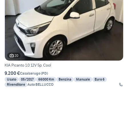
20
KIA Picanto 1.0 12V 5p. Cool
9.200 €
Casalserugo
(
PD
)
Usato
05/2017
66000 Km
Benzina
Manuale
Euro 6
Rivenditore
Auto BELLUCCO