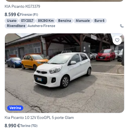
KIA Picanto KG73379
8.599 €
Firenze
(
FI
)
Usato
07/2017
89290 Km
Benzina
Manuale
Euro 6
Rivenditore
Autohero Firenze
Vetrina
Kia Picanto 1.0 12V EcoGPL 5 porte Glam
8.990 €
Torino
(
TO
)