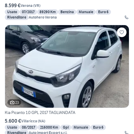
8.599 €
Verona
(
VR
)
Usato
07/2017
89290 Km
Benzina
Manuale
Euro 6
Rivenditore
Autohero Verona
23
Kia Picanto 1.0 GPL 2017 TAGLIANDATA
5.600 €
Villaricca
(
NA
)
Usato
08/2017
216000 Km
Gpl
Manuale
Euro 6
Rivenditore
Auto import Export s.r.l.