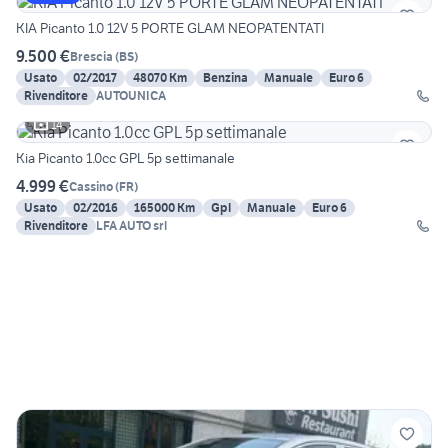
KIA Picanto 1.0 12V 5 PORTE GLAM NEOPATENTATI
9.500 €
Brescia
(
BS
)
Usato
02/2017
48070 Km
Benzina
Manuale
Euro 6
Rivenditore
AUTOUNICA
14
Kia Picanto 1.0cc GPL 5p settimanale
4.999 €
Cassino
(
FR
)
Usato
02/2016
165000 Km
Gpl
Manuale
Euro 6
Rivenditore
LFA AUTO srl