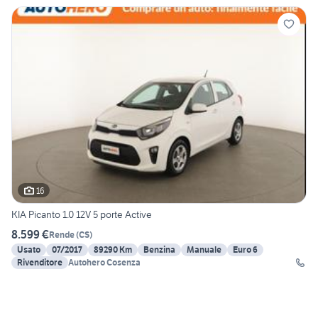
16
KIA Picanto 1.0 12V 5 porte Active
8.599 €
Rende
(
CS
)
Usato
07/2017
89290 Km
Benzina
Manuale
Euro 6
Rivenditore
Autohero Cosenza