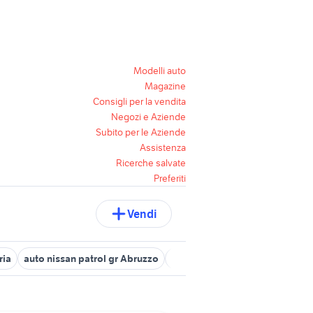
Modelli auto
Magazine
Consigli per la vendita
Negozi e Aziende
Subito per le Aziende
Assistenza
Ricerche salvate
Preferiti
Vendi
ria
auto nissan patrol gr Abruzzo
permuta auto Abruzzo
fiat 