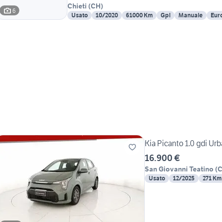
Chieti
(
CH
)
6
Usato
10/2020
61000 Km
Gpl
Manuale
Eur
Kia Picanto 1.0 gdi Ur
16.900 €
San Giovanni Teatino
(
Usato
12/2025
271 Km