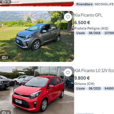
29
Rivenditore
SECONDLIFE 
Kia Picanto GPL
6.500 €
Pratola Peligna
(
AQ
)
Usato
08/2018
13700
6
KIA Picanto 1.0 12V Ec
9.800 €
Ortona
(
CH
)
Usato
08/2020
94000
14