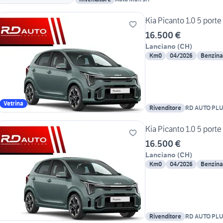
Kia Picanto 1.0 5 port
16.500 €
Lanciano
(
CH
)
Km0
04/2026
Benzina
Vetrina
Rivenditore
RD AUTO PLU
Kia Picanto 1.0 5 port
16.500 €
Lanciano
(
CH
)
Km0
04/2026
Benzina
Rivenditore
RD AUTO PLU