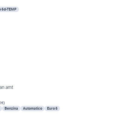
o 6d-TEMP
ban amt
CH
)
Benzina
Automatico
Euro 6