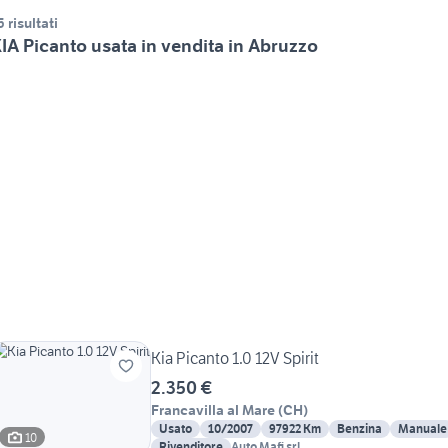
5 risultati
IA Picanto usata in vendita in Abruzzo
Kia Picanto 1.0 12V Spirit
2.350 €
Francavilla al Mare
(
CH
)
Usato
10/2007
97922 Km
Benzina
Manuale
10
Rivenditore
Auto Mafi srl