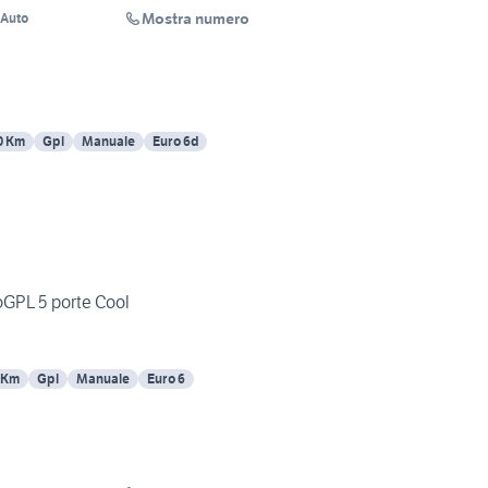
Mostra numero
Auto
0 Km
Gpl
Manuale
Euro 6d
oGPL 5 porte Cool
 Km
Gpl
Manuale
Euro 6