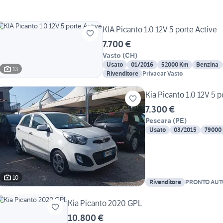
KIA Picanto 1.0 12V 5 porte Active
7.700 €
Vasto
(
CH
)
Usato
01/2016
52000 Km
Benzina
13
Rivenditore
Privacar Vasto
Kia Picanto 1.0 12V 5 
7.300 €
Pescara
(
PE
)
Usato
03/2015
79000
10
Rivenditore
PRONTO AUT
GIULIANI
Kia Picanto 2020 GPL
10.800 €