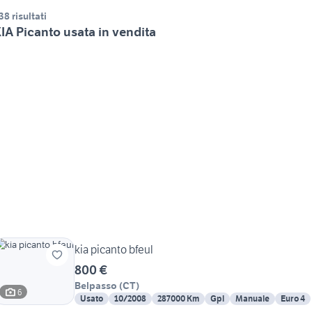
38 risultati
IA Picanto usata in vendita
kia picanto bfeul
800 €
Belpasso
(
CT
)
6
Usato
10/2008
287000 Km
Gpl
Manuale
Euro 4