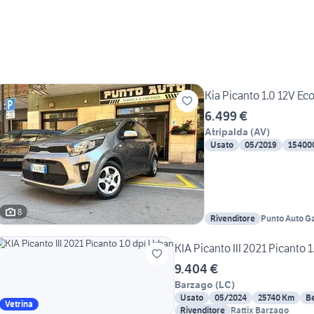
Kia Picanto 1.0 12V Ec
6.499 €
Atripalda
(
AV
)
Usato
05/2019
15400
8
Rivenditore
Punto Auto G
KIA Picanto III 2021 Picanto 
9.404 €
Barzago
(
LC
)
Usato
05/2024
25740 Km
B
Vetrina
Rivenditore
Rattix Barzago