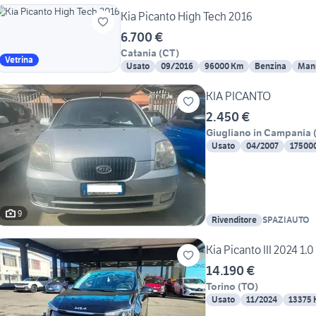
Kia Picanto High Tech 2016
6.700 €
Catania
(
CT
)
Vetrina
Usato
09/2016
96000 Km
Benzina
Man
KIA PICANTO
2.450 €
Giugliano in Campania
Usato
04/2007
17500
9
Rivenditore
SPAZIAUTO
Kia Picanto III 2024 1.
14.190 €
Torino
(
TO
)
Usato
11/2024
13375