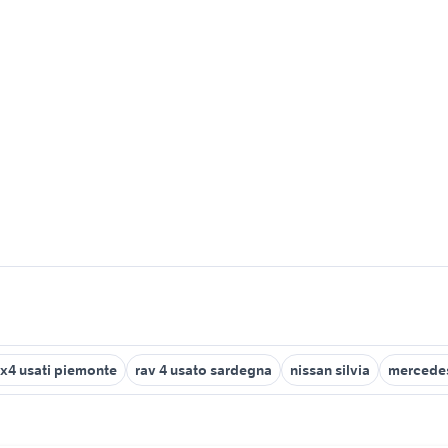
4x4 usati piemonte
rav 4 usato sardegna
nissan silvia
mercedes