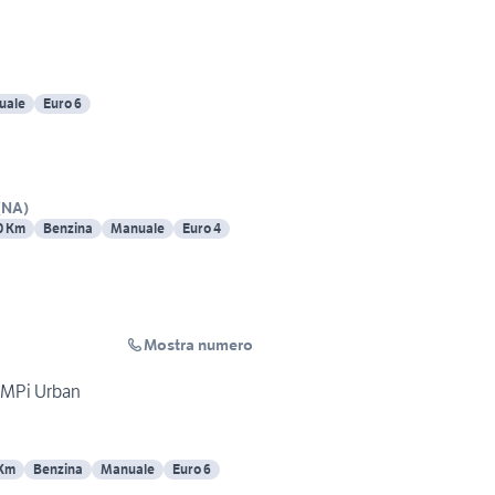
uale
Euro 6
(
NA
)
0 Km
Benzina
Manuale
Euro 4
Mostra numero
0 MPi Urban
 Km
Benzina
Manuale
Euro 6