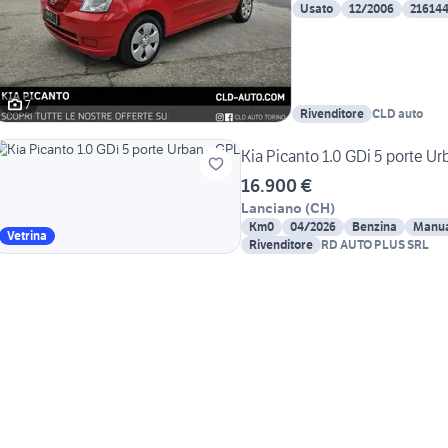
Usato
12/2006
21614
7
Rivenditore
CLD auto
Kia Picanto 1.0 GDi 5 porte Ur
16.900 €
Lanciano
(
CH
)
Km0
04/2026
Benzina
Manua
Vetrina
Rivenditore
RD AUTO PLUS SRL