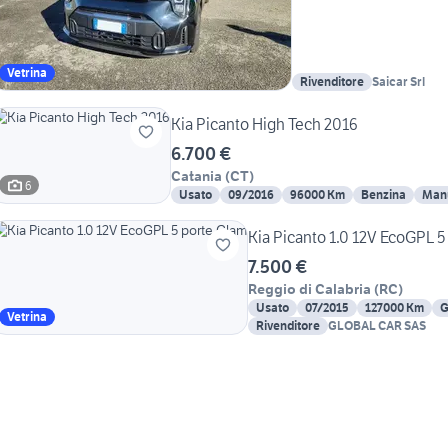
Vetrina
Rivenditore
Saicar Srl
Kia Picanto High Tech 2016
6.700 €
Catania
(
CT
)
6
Usato
09/2016
96000 Km
Benzina
Man
Kia Picanto 1.0 12V EcoGPL 5
7.500 €
Reggio di Calabria
(
RC
)
Usato
07/2015
127000 Km
G
Vetrina
Rivenditore
GLOBAL CAR SAS