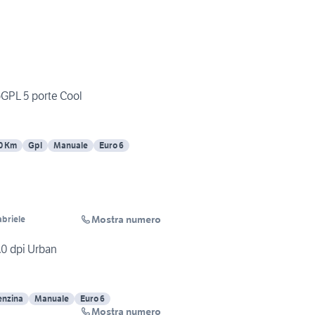
oGPL 5 porte Cool
0 Km
Gpl
Manuale
Euro 6
Mostra numero
abriele
1.0 dpi Urban
enzina
Manuale
Euro 6
Mostra numero