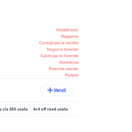
Modelli auto
Magazine
Consigli per la vendita
Negozi e Aziende
Subito per le Aziende
Assistenza
Ricerche salvate
Preferiti
Vendi
 cla 180 usata
4x4 off road usato
bmw serie 1 2022
ami elettr