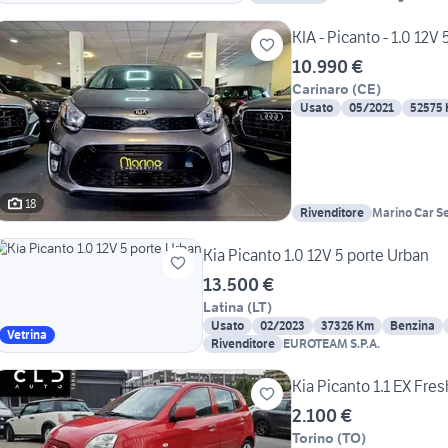
KIA - Picanto - 1.0 12V 
10.990 €
Carinaro
(
CE
)
Usato
05/2021
52575
18
Rivenditore
Marino Car Se
Kia Picanto 1.0 12V 5 porte Urban
13.500 €
Latina
(
LT
)
Usato
02/2023
37326 Km
Benzina
Vetrina
Rivenditore
EUROTEAM S.P.A.
Kia Picanto 1.1 EX Fres
2.100 €
Torino
(
TO
)