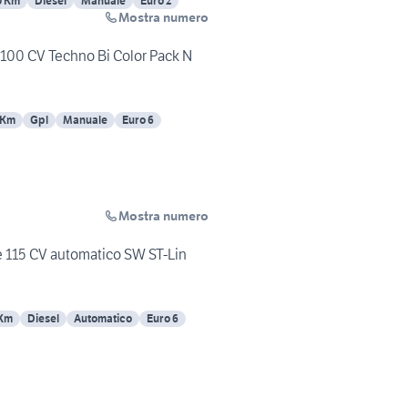
0 Km
Diesel
Manuale
Euro 2
Mostra numero
100 CV Techno Bi Color Pack N
 Km
Gpl
Manuale
Euro 6
Mostra numero
e 115 CV automatico SW ST-Lin
 Km
Diesel
Automatico
Euro 6