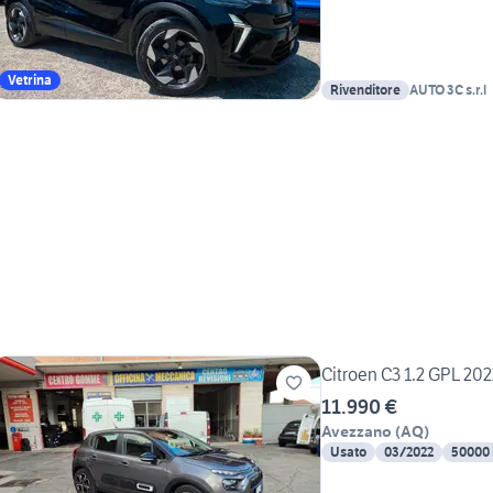
Vetrina
Rivenditore
AUTO 3C s.r.l
Citroen C3 1.2 GPL 2
11.990 €
Avezzano
(
AQ
)
Usato
03/2022
50000