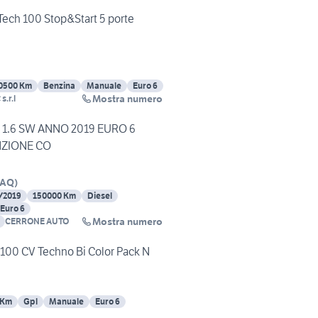
ech 100 Stop&Start 5 porte
0500 Km
Benzina
Manuale
Euro 6
Mostra numero
s.r.l
a 1.6 SW ANNO 2019 EURO 6
ZIONE CO
AQ
)
/2019
150000 Km
Diesel
Euro 6
Mostra numero
CERRONE AUTO
100 CV Techno Bi Color Pack N
 Km
Gpl
Manuale
Euro 6