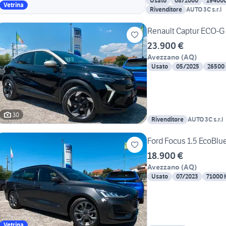
Usato
08/2000
19400
Vetrina
Rivenditore
AUTO 3C s.r.l
Renault Captur ECO-G 
23.900 €
Avezzano
(
AQ
)
Usato
05/2025
26500
30
Rivenditore
AUTO 3C s.r.l
Ford Focus 1.5 EcoBlu
18.900 €
Avezzano
(
AQ
)
Usato
07/2023
71000
Vetrina