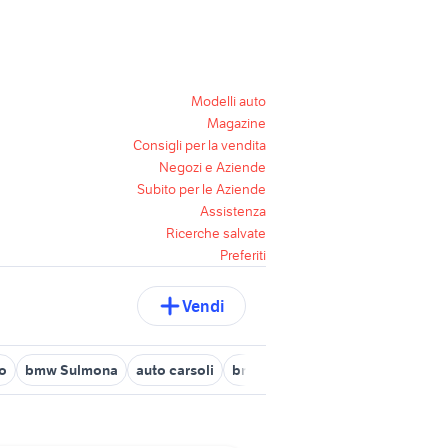
Modelli auto
Magazine
Consigli per la vendita
Negozi e Aziende
Subito per le Aziende
Assistenza
Ricerche salvate
Preferiti
Vendi
o
bmw Sulmona
auto carsoli
bmw carsoli
accessori auto Ca