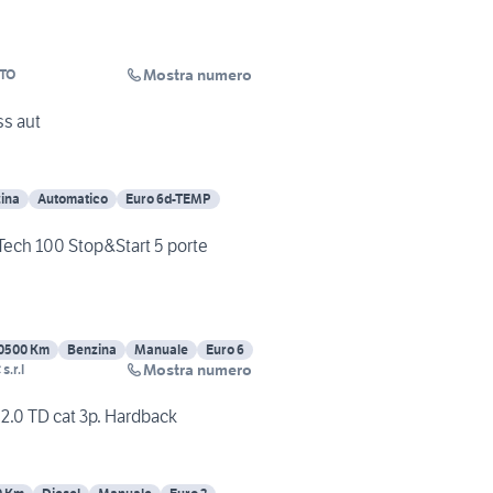
Mostra numero
TO
s aut
ina
Automatico
Euro 6d-TEMP
ech 100 Stop&Start 5 porte
0500 Km
Benzina
Manuale
Euro 6
Mostra numero
s.r.l
2.0 TD cat 3p. Hardback