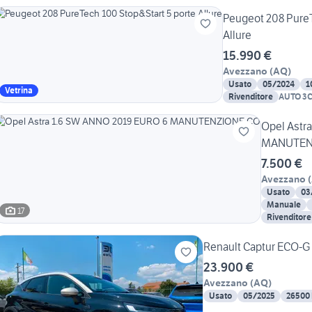
Peugeot 208 PureT
Allure
15.990 €
Avezzano
(
AQ
)
Usato
05/2024
1
Vetrina
Rivenditore
AUTO 3C 
Opel Astr
MANUTEN
7.500 €
Avezzano
(
Usato
03
Manuale
17
Rivenditore
Renault Captur ECO-G 
23.900 €
Avezzano
(
AQ
)
Usato
05/2025
26500