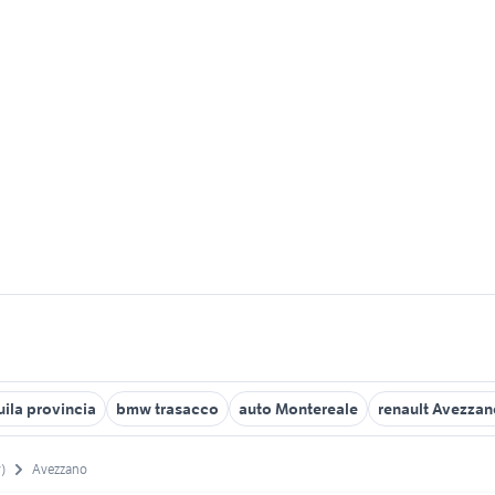
uila provincia
bmw trasacco
auto Montereale
renault Avezzan
)
Avezzano