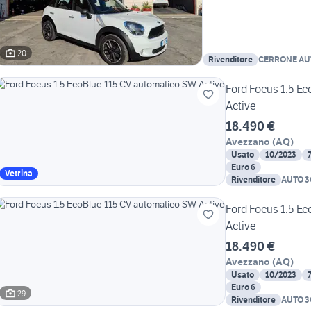
20
Rivenditore
CERRONE AU
Ford Focus 1.5 E
Active
18.490 €
Avezzano
(
AQ
)
Usato
10/2023
Euro 6
Vetrina
Rivenditore
AUTO 3C
Ford Focus 1.5 E
Active
18.490 €
Avezzano
(
AQ
)
Usato
10/2023
Euro 6
29
Rivenditore
AUTO 3C