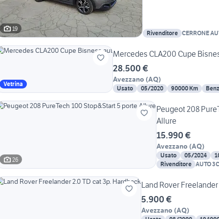
19
Rivenditore
CERRONE AU
Mercedes CLA200 Cupe Bisnes
28.500 €
Avezzano
(
AQ
)
Vetrina
Usato
05/2020
90000 Km
Benz
Peugeot 208 PureT
Allure
15.990 €
Avezzano
(
AQ
)
Usato
05/2024
1
26
Rivenditore
AUTO 3C 
Land Rover Freelander 
5.900 €
Avezzano
(
AQ
)