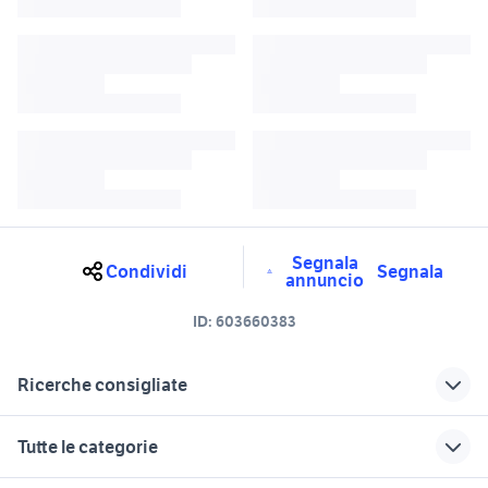
Segnala
Condividi
Segnala
annuncio
ID:
603660383
Ricerche consigliate
aerox 2010
jeep 2010
Tutte le categorie
giulietta torino
guide varie