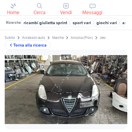
Home
Cerca
Vendi
Messaggi
ricambi giulietta sprint
sport vari
giochi vari
acce
Ricerche
Subito
Accessori auto
Marche
Ancona (Prov)
Jesi
Torna alla ricerca
1/4