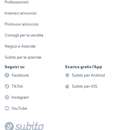
Informatica
Animali
Professionisti
Arredamento e
Console e
Accessori per
Casalinghi
Inserisci annuncio
Videogiochi
animali
Elettrodomestici
Promuovi annuncio
Audio/Video
Musica e Film
Giardino e Fai da te
Consigli per la vendita
Fotografia
Libri e Riviste
Abbigliamento e
Negozi e Aziende
Telefonia
Strumenti Musicali
Accessori
Subito per le aziende
Sports
Tutto per i bambini
Seguici su
Scarica gratis l'App
Biciclette
Facebook
Subito per Android
Collezionismo
TikTok
Subito per iOS
Instagram
YouTube