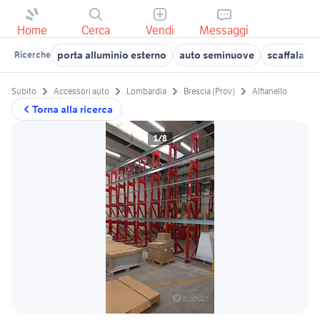
Home
Cerca
Vendi
Messaggi
porta alluminio esterno
auto seminuove
scaffalatur
Ricerche
Subito
Accessori auto
Lombardia
Brescia (Prov)
Alfianello
Torna alla ricerca
1/8