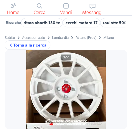
Home
Cerca
Vendi
Messaggi
ritmo abarth 130 tc
cerchi motard 17
roulotte 500 e
Ricerche
Subito
Accessori auto
Lombardia
Milano (Prov)
Milano
Torna alla ricerca
1/2