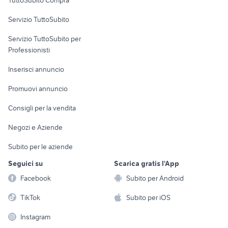
commerciali
Servizio TuttoSubito
elettronica
per la casa e la
sports e hobby
Servizio TuttoSubito per
persona
Informatica
Animali
Professionisti
Arredamento e
Console e
Accessori per
Casalinghi
Inserisci annuncio
Videogiochi
animali
Elettrodomestici
Promuovi annuncio
Audio/Video
Musica e Film
Giardino e Fai da te
Consigli per la vendita
Fotografia
Libri e Riviste
Abbigliamento e
Negozi e Aziende
Telefonia
Strumenti Musicali
Accessori
Subito per le aziende
Sports
Tutto per i bambini
Seguici su
Scarica gratis l'App
Biciclette
Facebook
Subito per Android
Collezionismo
TikTok
Subito per iOS
Instagram