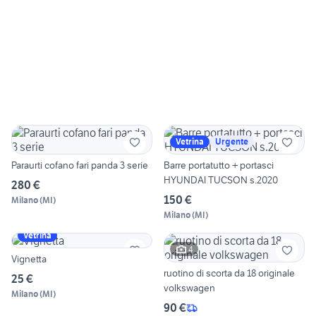
Vetrina
Urgente
Paraurti cofano fari panda 3 serie
Barre portatutto + portasci
HYUNDAI TUCSON s.2020
280 €
150 €
Milano
(
MI
)
Milano
(
MI
)
Vetrina
4
Vignetta
ruotino di scorta da 18 originale
25 €
volkswagen
Milano
(
MI
)
90 €