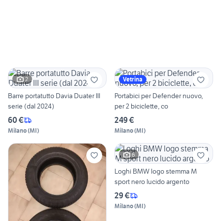
2
Vetrina
Barre portatutto Davia Duater III
Portabici per Defender nuovo,
serie (dal 2024)
per 2 biciclette, co
60 €
249 €
Milano
(
MI
)
Milano
(
MI
)
6
Loghi BMW logo stemma M
sport nero lucido argento
29 €
Milano
(
MI
)