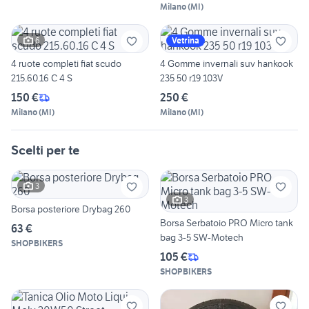
Milano
(
MI
)
6
Vetrina
4 ruote completi fiat scudo
4 Gomme invernali suv hankook
215.60.16 C 4 S
235 50 r19 103V
150 €
250 €
Milano
(
MI
)
Milano
(
MI
)
Scelti per te
3
3
Borsa posteriore Drybag 260
Borsa Serbatoio PRO Micro tank
63 €
bag 3-5 SW-Motech
SHOPBIKERS
105 €
SHOPBIKERS