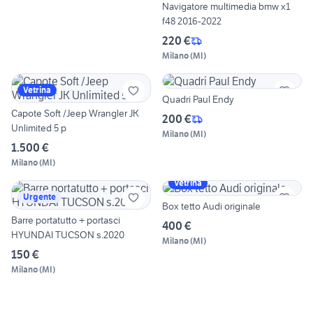
Navigatore multimedia bmw x1
f48 2016-2022
220 €
Milano
(
MI
)
Vetrina
Quadri Paul Endy
Capote Soft /Jeep Wrangler JK
200 €
Unlimited 5 p
Milano
(
MI
)
1.500 €
Milano
(
MI
)
Vetrina
Urgente
Box tetto Audi originale
Barre portatutto + portasci
400 €
HYUNDAI TUCSON s.2020
Milano
(
MI
)
150 €
Milano
(
MI
)